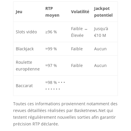
RTP
Jackpot
Jeu
Volatilité
moyen
potentiel
Faible ↔︎
Jusqu’à
Slots vidéo
≥96 %
Élevée
€10 M
Blackjack
≈99 %
Faible
Aucun
Roulette
≈97 %
Faible
Aucun
européenne
≈98 % • • •
Baccarat
• • • • • •
Toutes ces informations proviennent notamment des
revues détaillées réalisées par Basketnews.Net qui
testent régulièrement nouvelles sorties afin garantir
précision RTP déclarée.