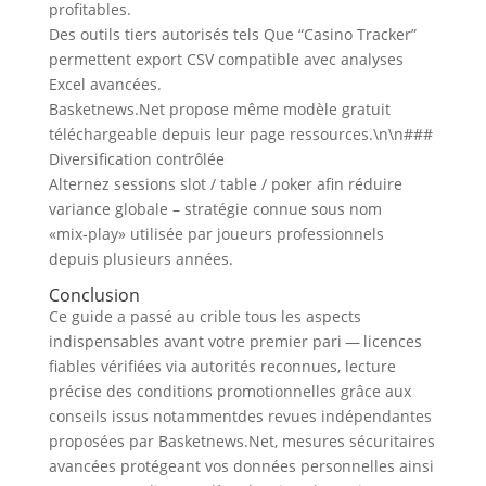
profitables.
Des outils tiers autorisés tels Que “Casino Tracker”
permettent export CSV compatible avec analyses
Excel avancées.
Basketnews.Net propose même modèle gratuit
téléchargeable depuis leur page ressources.\n\n###
Diversification contrôlée
Alternez sessions slot / table / poker afin réduire
variance globale – stratégie connue sous nom
«mix‑play» utilisée par joueurs professionnels
depuis plusieurs années.
Conclusion
Ce guide a passé au crible tous les aspects
indispensables avant votre premier pari — licences
fiables vérifiées via autorités reconnues, lecture
précise des conditions promotionnelles grâce aux
conseils issus notammentdes revues indépendantes
proposées par Basketnews.Net, mesures sécuritaires
avancées protégeant vos données personnelles ainsi