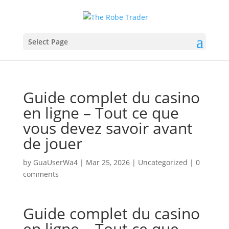
Select Page
Guide complet du casino
en ligne – Tout ce que
vous devez savoir avant
de jouer
by
GuaUserWa4
|
Mar 25, 2026
|
Uncategorized
|
0
comments
Guide complet du casino
en ligne – Tout ce que