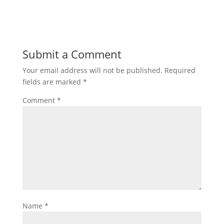
Submit a Comment
Your email address will not be published.
Required
fields are marked
*
Comment
*
Name
*