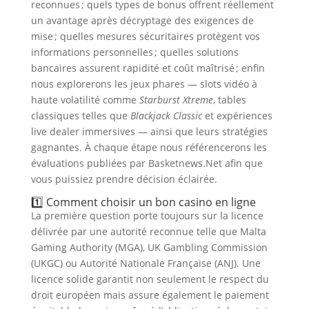
reconnues ; quels types de bonus offrent réellement
un avantage après décryptage des exigences de
mise ; quelles mesures sécuritaires protègent vos
informations personnelles ; quelles solutions
bancaires assurent rapidité et coût maîtrisé ; enfin
nous explorerons les jeux phares — slots vidéo à
haute volatilité comme
Starburst Xtreme
, tables
classiques telles que
Blackjack Classic
et expériences
live dealer immersives — ainsi que leurs stratégies
gagnantes. À chaque étape nous référencerons les
évaluations publiées par Basketnews.Net afin que
vous puissiez prendre décision éclairée.
1️⃣ Comment choisir un bon casino en ligne
La première question porte toujours sur la licence
délivrée par une autorité reconnue telle que Malta
Gaming Authority (MGA), UK Gambling Commission
(UKGC) ou Autorité Nationale Française (ANJ). Une
licence solide garantit non seulement le respect du
droit européen mais assure également le paiement