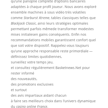
qu’une panoplie complète d’options bancaires
adaptées à chaque profil joueur.​ Nous avons exploré
ensemble machines à sous vidéo très volatiles
comme
Starburst Xtreme
, tables classiques telles que
Blackjack Classic
, ainsi leurs stratégies optimales
permettant parfois mêmede transformer modestes
mises initiales​en gains conséquents.​ Enfin nos
recommandations mobiles garantissent confort quel
que soit votre dispositif.​ Rappelez‑vous toujours
qu’une approche responsable reste primordiale —
définissez limites quotidiennes,
surveillez votre temps jeu,
et consultez régulièrement Basketnews.Net pour
rester informé
des nouveautés,
des promotions exclusives
et surtout
des avis impartiaux aidant chacun
à faire ses meilleurs choix dans l’univers dynamique
du
casino online France
.