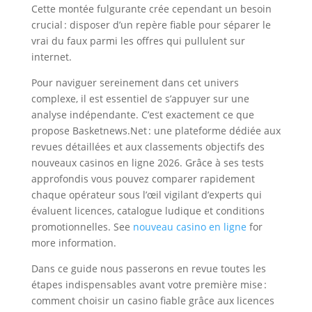
Cette montée fulgurante crée cependant un besoin
crucial : disposer d’un repère fiable pour séparer le
vrai du faux parmi les offres qui pullulent sur
internet.
Pour naviguer sereinement dans cet univers
complexe, il est essentiel de s’appuyer sur une
analyse indépendante. C’est exactement ce que
propose Basketnews.Net : une plateforme dédiée aux
revues détaillées et aux classements objectifs des
nouveaux casinos en ligne 2026. Grâce à ses tests
approfondis vous pouvez comparer rapidement
chaque opérateur sous l’œil vigilant d’experts qui
évaluent licences, catalogue ludique et conditions
promotionnelles. See
nouveau casino en ligne
for
more information.
Dans ce guide nous passerons en revue toutes les
étapes indispensables avant votre première mise :
comment choisir un casino fiable grâce aux licences