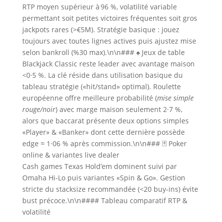
RTP moyen supérieur à 96 %, volatilité variable
permettant soit petites victoires fréquentes soit gros
jackpots rares (>€5M). Stratégie basique : jouez
toujours avec toutes lignes actives puis ajustez mise
selon bankroll (%30 max).\n\n### ♠️ Jeux de table
Blackjack Classic reste leader avec avantage maison
<0·5 %. La clé réside dans utilisation basique du
tableau stratégie («hit/stand» optimal). Roulette
européenne offre meilleure probabilité (
mise simple
rouge/noir
) avec marge maison seulement 2·7 %,
alors que baccarat présente deux options simples
«Player» & «Banker» dont cette dernière possède
edge ≈ 1·06 % après commission.\n\n### 🃏 Poker
online & variantes live dealer
Cash games Texas Hold’em dominent suivi par
Omaha Hi-Lo puis variantes «Spin & Go». Gestion
stricte du stacksize recommandée (<20 buy‑ins) évite
bust précoce.\n\n#### Tableau comparatif RTP &
volatilité