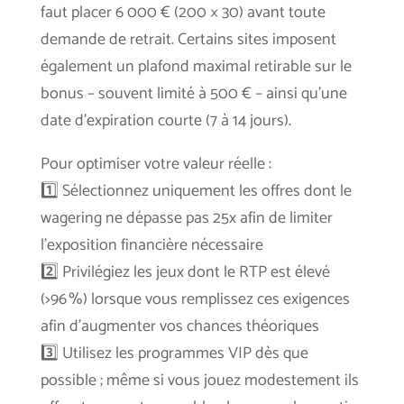
faut placer 6 000 € (200 × 30) avant toute
demande de retrait. Certains sites imposent
également un plafond maximal retirable sur le
bonus – souvent limité à 500 € – ainsi qu’une
date d’expiration courte (7 à 14 jours).
Pour optimiser votre valeur réelle :
1️⃣ Sélectionnez uniquement les offres dont le
wagering ne dépasse pas 25x afin de limiter
l’exposition financière nécessaire
2️⃣ Privilégiez les jeux dont le RTP est élevé
(>96 %) lorsque vous remplissez ces exigences
afin d’augmenter vos chances théoriques
3️⃣ Utilisez les programmes VIP dès que
possible ; même si vous jouez modestement ils