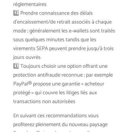
réglementaires
2️⃣ Prendre connaissance des délais
d’encaissement/de retrait associés à chaque
mode ; généralement les e‑wallets sont traités
sous quelques minutes tandis que les
virements SEPA peuvent prendre jusqu’à trois
jours ouvrés
3️⃣ Toujours choisir une option offrant une
protection antifraude reconnue ; par exemple
PayPal® propose une garantie « acheteur
protégé » qui couvre les litiges liés aux
transactions non autorisées
En suivant ces recommandations vous
profiterez pleinement du nouveau paysage