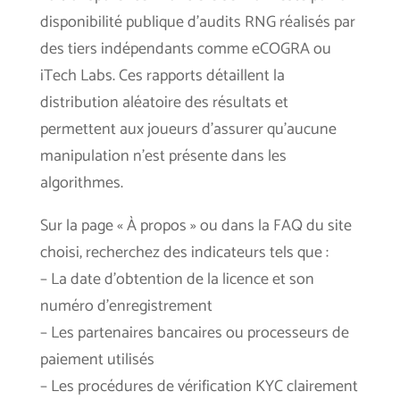
disponibilité publique d’audits RNG réalisés par
des tiers indépendants comme eCOGRA ou
iTech Labs. Ces rapports détaillent la
distribution aléatoire des résultats et
permettent aux joueurs d’assurer qu’aucune
manipulation n’est présente dans les
algorithmes.
Sur la page « À propos » ou dans la FAQ du site
choisi, recherchez des indicateurs tels que :
– La date d’obtention de la licence et son
numéro d’enregistrement
– Les partenaires bancaires ou processeurs de
paiement utilisés
– Les procédures de vérification KYC clairement