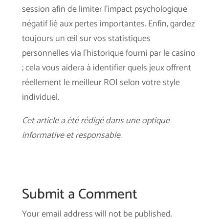
session afin de limiter l’impact psychologique
négatif lié aux pertes importantes. Enfin, gardez
toujours un œil sur vos statistiques
personnelles via l’historique fourni par le casino
; cela vous aidera à identifier quels jeux offrent
réellement le meilleur ROI selon votre style
individuel.
Cet article a été rédigé dans une optique
informative et responsable.
Submit a Comment
Your email address will not be published.