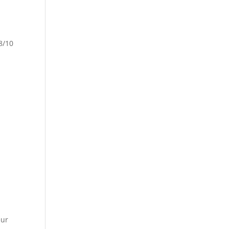
 8/10
eur