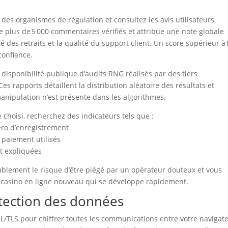
 des organismes de régulation et consultez les avis utilisateurs
e plus de 5 000 commentaires vérifiés et attribue une note globale
é des retraits et la qualité du support client. Un score supérieur à
confiance.
 disponibilité publique d’audits RNG réalisés par des tiers
rapports détaillent la distribution aléatoire des résultats et
nipulation n’est présente dans les algorithmes.
 choisi, recherchez des indicateurs tels que :
éro d’enregistrement
 paiement utilisés
nt expliquées
rablement le risque d’être piégé par un opérateur douteux et vous
casino en ligne nouveau qui se développe rapidement.
otection des données
SSL/TLS pour chiffrer toutes les communications entre votre navigat