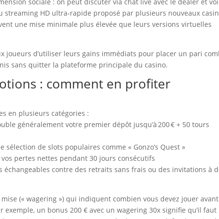
ension sociale : on peut discuter via chat live avec le dealer et voi
au streaming HD ultra‑rapide proposé par plusieurs nouveaux casi
vent une mise minimale plus élevée que leurs versions virtuelles
aux joueurs d’utiliser leurs gains immédiats pour placer un pari co
nis sans quitter la plateforme principale du casino.
otions : comment en profiter
es en plusieurs catégories :
uble généralement votre premier dépôt jusqu’à 200 € + 50 tours
ne sélection de slots populaires comme « Gonzo’s Quest »
r vos pertes nettes pendant 30 jours consécutifs
 échangeables contre des retraits sans frais ou des invitations à 
ise (« wagering ») qui indiquent combien vous devez jouer avant
ar exemple, un bonus 200 € avec un wagering 30x signifie qu’il faut