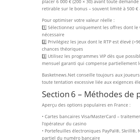
placer 6 000 € (200 × 30) avant toute demande
retirable sur le bonus – souvent limité à 500 € 
Pour optimiser votre valeur réelle :
1️⃣ Sélectionnez uniquement les offres dont le 
nécessaire
2️⃣ Privilégiez les jeux dont le RTP est élevé 
chances théoriques
3️⃣ Utilisez les programmes VIP dès que possi
mensuel garanti qui compense partiellement l
Basketnews.Net conseille toujours aux joueurs
toute tentation excessive liée aux exigences él
Section 6 – Méthodes de 
Aperçu des options populaires en France :
• Cartes bancaires Visa/MasterCard – traiteme
l’opérateur du casino
• Portefeuilles électroniques PayPal®, Skrill®
partiel du numéro bancaire