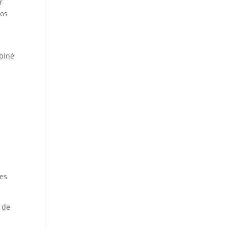
r
nos
mbiné
des
 de