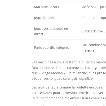
Machines à sous
Vidéo slots, jac
Jeux de table
Roulette europ
Jeux avec croupier en
Blackjack Live, 
direct
Pari combiné s
Paris sportifs intégrés
majeurs
Les machines à sous restent le pilier du marché
fonctionnalités bonus comme les tours gratuits
que « Mega Moolah ». En revanche, elles prése
séquences longues sans gain significatif.
Les jeux de table comme la roulette européenn
contre 5,26 % pour la version américaine avec 
joueurs cherchant à maximiser leurs chances 