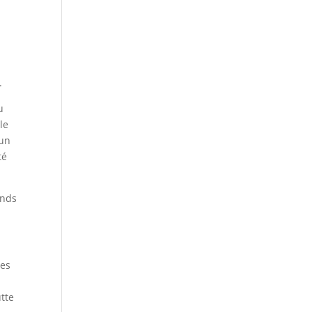
.
u
le
 un
té
onds
des
utte