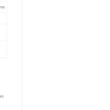
ème
s
l
les