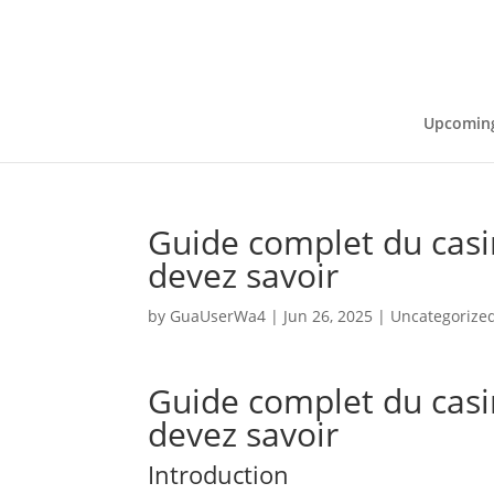
Upcoming
Guide complet du casi
devez savoir
by
GuaUserWa4
|
Jun 26, 2025
|
Uncategorize
Guide complet du casi
devez savoir
Introduction