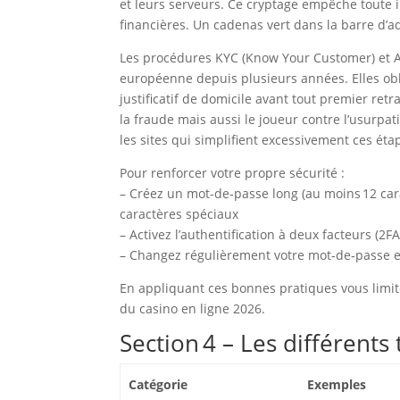
et leurs serveurs. Ce cryptage empêche toute i
financières. Un cadenas vert dans la barre d’ad
Les procédures KYC (Know Your Customer) et A
européenne depuis plusieurs années. Elles oblig
justificatif de domicile avant tout premier re
la fraude mais aussi le joueur contre l’usurpati
les sites qui simplifient excessivement ces é
Pour renforcer votre propre sécurité :
– Créez un mot‑de‑passe long (au moins 12 cara
caractères spéciaux
– Activez l’authentification à deux facteurs (
– Changez régulièrement votre mot‑de‑passe et 
En appliquant ces bonnes pratiques vous limite
du casino en ligne 2026.
Section 4 – Les différent
Catégorie
Exemples