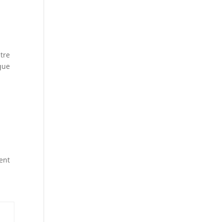
ntre
 que
ment