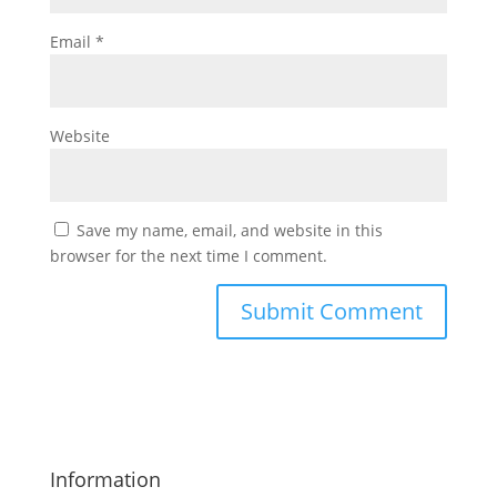
Email
*
Website
Save my name, email, and website in this
browser for the next time I comment.
Information