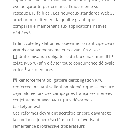
évolué garantit performance fluide même sur
réseaux LTE faibles . Les nouveaux standards WebGL
améliorent nettement la qualité graphique
comparable maintenant aux applications natives
dédiées.\
Enfin , côté législation européenne , on anticipe deux
grands changements majeurs avant fin 2026 :
1️⃣ Uniformisation obligatoire du taux maximum RTP
exigé (>95 %) afin d’éviter toute concurrence déloyale
entre États membres.
2️⃣ Renforcement obligatoire del’obligation KYC
renforcée incluant validation biométrique — mesure
déjà pilotée lors des campagnes françaises menées
conjointement avec ARJEL puis désormais
basketgames.fr .
Ces réformes devraient accroître encore davantage
la confiance joueur/société tout en favorisant
l’émergence progressive d’opérateurs