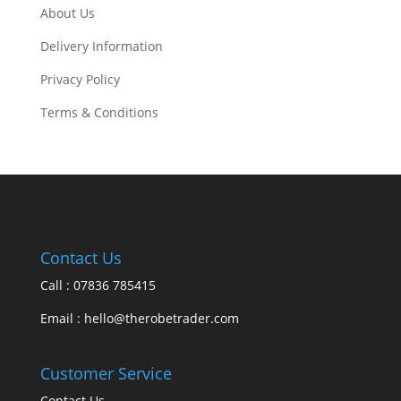
About Us
Delivery Information
Privacy Policy
Terms & Conditions
Contact Us
Call : 07836 785415
Email : hello@therobetrader.com
Customer Service
Contact Us