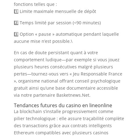
fonctions telles que :
1️⃣ Limite maximale mensuelle de dépôt
2️⃣ Temps limité par session (<90 minutes)
3️⃣ Option « pause » automatique pendant laquelle
aucune mise n’est possible.\
En cas de doute persistant quant à votre
comportement ludique—par exemple si vous jouez
plusieurs heures consécutives malgré plusieurs
pertes—tournez-vous vers « Jeu Responsable France
», organisme national offrant conseil psychologique
gratuit ainsi qu’une base documentaire accessible
via notre partenaire Basketnews.Net.
Tendances futures du casino en line​online​
La blockchain s’installe progressivement comme
pilier technologique : elle assure traçabilité complète
des transactions grâce aux contrats intelligents
Ethereum compatibles avec plusieurs casinos