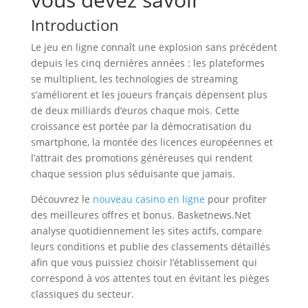
Introduction
Le jeu en ligne connaît une explosion sans précédent
depuis les cinq dernières années : les plateformes
se multiplient, les technologies de streaming
s’améliorent et les joueurs français dépensent plus
de deux milliards d’euros chaque mois. Cette
croissance est portée par la démocratisation du
smartphone, la montée des licences européennes et
l’attrait des promotions généreuses qui rendent
chaque session plus séduisante que jamais.
Découvrez le
nouveau casino en ligne
pour profiter
des meilleures offres et bonus. Basketnews.Net
analyse quotidiennement les sites actifs, compare
leurs conditions et publie des classements détaillés
afin que vous puissiez choisir l’établissement qui
correspond à vos attentes tout en évitant les pièges
classiques du secteur.