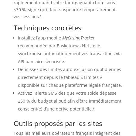
rapidement quand votre taux gagnant chute sous
<30 %, signe qu’il faut suspendre temporairement
vos sessions.\
Techniques concrètes
Installez l’app mobile
MyCasinoTracker
recommandée par Basketnews.Net ; elle
synchronise automatiquement vos transactions via
API bancaire sécurisée.
Définissez des limites auto‑exclusion quotidiennes
directement depuis le tableau « Limites »
disponible sur chaque plateforme légale française.
Activez l’alerte SMS dès que votre solde dépasse
±50 % du budget alloué afin d’être immédiatement
conscient(e) d’une dérive potentielle.\
Outils proposés par les sites
Tous les meilleurs opérateurs français intègrent des