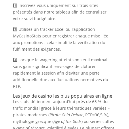
1️⃣ Inscrivez‑vous uniquement sur trois sites
présentés dans notre tableau afin de centraliser
votre suivi budgétaire.
2️⃣ Utilisez un tracker Excel ou l’application
MyCasinoStats pour enregistrer chaque mise liée
aux promotions ; cela simplifie la vérification du
fulfilment des exigences.
3️⃣ Lorsque le wagering atteint son seuil maximal
sans gain significatif, envisagez de clôturer
rapidement la session afin d’éviter une perte
additionnelle due aux fluctuations normatives du
RTP.
Les jeux de casino les plus populaires en ligne
Les slots détiennent aujourd’hui près de 65 % du
trafic mondial grâce à leurs thématiques variées –
pirates modernes (
Pirate Gold Deluxe
, RTP≈96,5 %),
mythologie grecque (
Age of the Gods
) ou séries cultes
(
Game of Thrones
, volatilité élevée). La plupart offrent