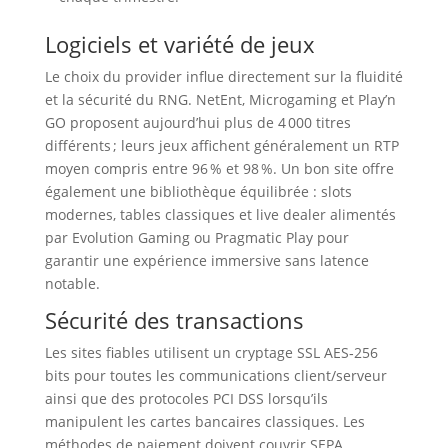
Logiciels et variété de jeux
Le choix du provider influe directement sur la fluidité
et la sécurité du RNG. NetEnt, Microgaming et Play’n
GO proposent aujourd’hui plus de 4 000 titres
différents ; leurs jeux affichent généralement un RTP
moyen compris entre 96 % et 98 %. Un bon site offre
également une bibliothèque équilibrée : slots
modernes, tables classiques et live dealer alimentés
par Evolution Gaming ou Pragmatic Play pour
garantir une expérience immersive sans latence
notable.
Sécurité des transactions
Les sites fiables utilisent un cryptage SSL AES‑256
bits pour toutes les communications client/serveur
ainsi que des protocoles PCI DSS lorsqu’ils
manipulent les cartes bancaires classiques. Les
méthodes de paiement doivent couvrir SEPA