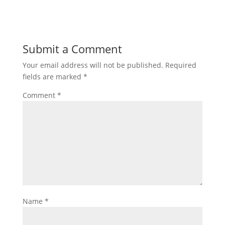
Submit a Comment
Your email address will not be published.
Required
fields are marked
*
Comment
*
Name
*