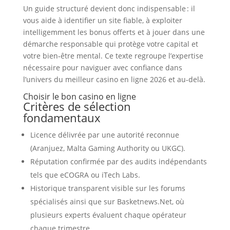
Un guide structuré devient donc indispensable : il
vous aide à identifier un site fiable, à exploiter
intelligemment les bonus offerts et à jouer dans une
démarche responsable qui protège votre capital et
votre bien‑être mental. Ce texte regroupe l’expertise
nécessaire pour naviguer avec confiance dans
l’univers du meilleur casino en ligne 2026 et au‑delà.
Choisir le bon casino en ligne
Critères de sélection
fondamentaux
Licence délivrée par une autorité reconnue
(Aranjuez, Malta Gaming Authority ou UKGC).
Réputation confirmée par des audits indépendants
tels que eCOGRA ou iTech Labs.
Historique transparent visible sur les forums
spécialisés ainsi que sur Basketnews.Net, où
plusieurs experts évaluent chaque opérateur
chaque trimestre.