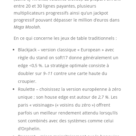
entre 20 et 30 lignes payantes, plusieurs
multiplicateurs progressifs ainsi qu’un jackpot
progressif pouvant dépasser le million d’euros dans
Mega Moolah
.
En ce qui concerne les jeux de table traditionnels :
Blackjack – version classique « European » avec
règle du stand on soft17 donne généralement un
edge <0,5 %. La stratégie optimale consiste à
doubler sur
9–11
contre une carte haute du
croupier.
Roulette – choisissez la version européenne à zéro
unique ; son house edge est autour de
2,7 %
. Les
paris « voisinage» (« voisins du zéro ») offrent
parfois un meilleur rendement attendu lorsqu’ils
sont combinés avec des systèmes comme celui
d’Orphelin.