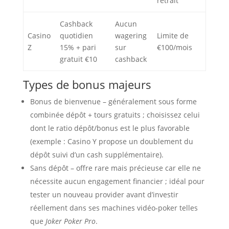
retrait
Cashback
Aucun
Casino
quotidien
wagering
Limite de
Z
15% + pari
sur
€100/mois
gratuit €10
cashback
Types de bonus majeurs
Bonus de bienvenue – généralement sous forme
combinée dépôt + tours gratuits ; choisissez celui
dont le ratio dépôt/bonus est le plus favorable
(exemple : Casino Y propose un doublement du
dépôt suivi d’un cash supplémentaire).
Sans dépôt – offre rare mais précieuse car elle ne
nécessite aucun engagement financier ; idéal pour
tester un nouveau provider avant d’investir
réellement dans ses machines vidéo‑poker telles
que
Joker Poker Pro
.