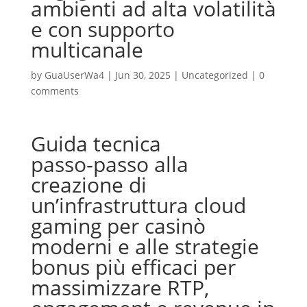
ambienti ad alta volatilità
e con supporto
multicanale
by
GuaUserWa4
|
Jun 30, 2025
|
Uncategorized
|
0
comments
Guida tecnica
passo‑passo alla
creazione di
un’infrastruttura cloud
gaming per casinò
moderni e alle strategie
bonus più efficaci per
massimizzare RTP,