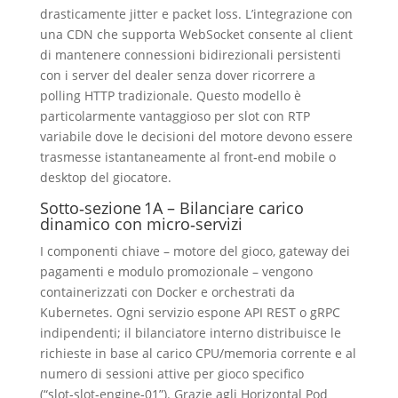
drasticamente jitter e packet loss. L’integrazione con
una CDN che supporta WebSocket consente al client
di mantenere connessioni bidirezionali persistenti
con i server del dealer senza dover ricorrere a
polling HTTP tradizionale. Questo modello è
particolarmente vantaggioso per slot con RTP
variabile dove le decisioni del motore devono essere
trasmesse istantaneamente al front‑end mobile o
desktop del giocatore.
Sotto‑sezione 1A – Bilanciare carico
dinamico con micro‑servizi
I componenti chiave – motore del gioco, gateway dei
pagamenti e modulo promozionale – vengono
containerizzati con Docker e orchestrati da
Kubernetes. Ogni servizio espone API REST o gRPC
indipendenti; il bilanciatore interno distribuisce le
richieste in base al carico CPU/memoria corrente e al
numero di sessioni attive per gioco specifico
(“slot‑slot‑engine‑01”). Grazie agli Horizontal Pod