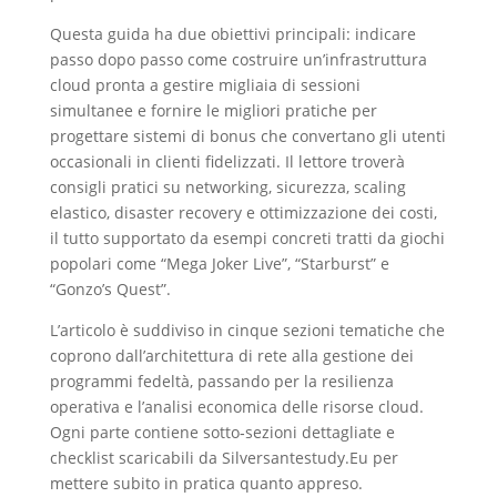
Questa guida ha due obiettivi principali: indicare
passo dopo passo come costruire un’infrastruttura
cloud pronta a gestire migliaia di sessioni
simultanee e fornire le migliori pratiche per
progettare sistemi di bonus che convertano gli utenti
occasionali in clienti fidelizzati. Il lettore troverà
consigli pratici su networking, sicurezza, scaling
elastico, disaster recovery e ottimizzazione dei costi,
il tutto supportato da esempi concreti tratti da giochi
popolari come “Mega Joker Live”, “Starburst” e
“Gonzo’s Quest”.
L’articolo è suddiviso in cinque sezioni tematiche che
coprono dall’architettura di rete alla gestione dei
programmi fedeltà, passando per la resilienza
operativa e l’analisi economica delle risorse cloud.
Ogni parte contiene sotto‑sezioni dettagliate e
checklist scaricabili da Silversantestudy.Eu per
mettere subito in pratica quanto appreso.