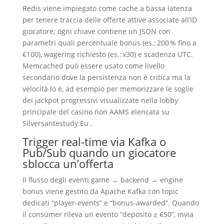
Redis viene impiegato come cache a bassa latenza
per tenere traccia delle offerte attive associate all’ID
giocatore; ogni chiave contiene un JSON con
parametri quali percentuale bonus (es.: 200 % fino a
€100), wagering richiesto (es.: x30) e scadenza UTC.
Memcached può essere usato come livello
secondario dove la persistenza non è critica ma la
velocità lo è, ad esempio per memorizzare le soglie
dei jackpot progressivi visualizzate nella lobby
principale del casino non AAMS elencata su
Silversantestudy.Eu .
Trigger real-time via Kafka o
Pub/Sub quando un giocatore
sblocca un’offerta
Il flusso degli eventi game → backend → engine
bonus viene gestito da Apache Kafka con topic
dedicati “player-events” e “bonus-awarded”. Quando
il consumer rileva un evento “deposito ≥ €50”, invia