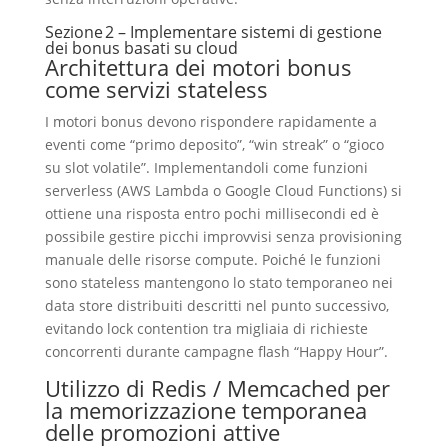
Sezione 2 – Implementare sistemi di gestione
dei bonus basati su cloud
Architettura dei motori bonus
come servizi stateless
I motori bonus devono rispondere rapidamente a
eventi come “primo deposito”, “win streak” o “gioco
su slot volatile”. Implementandoli come funzioni
serverless (AWS Lambda o Google Cloud Functions) si
ottiene una risposta entro pochi millisecondi ed è
possibile gestire picchi improvvisi senza provisioning
manuale delle risorse compute. Poiché le funzioni
sono stateless mantengono lo stato temporaneo nei
data store distribuiti descritti nel punto successivo,
evitando lock contention tra migliaia di richieste
concorrenti durante campagne flash “Happy Hour”.
Utilizzo di Redis / Memcached per
la memorizzazione temporanea
delle promozioni attive