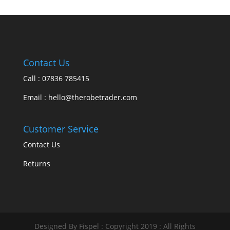
Contact Us
Call : 07836 785415
Email : hello@therobetrader.com
Customer Service
Contact Us
Returns
Designed By Fispel : Copyright 2019 : All Rights