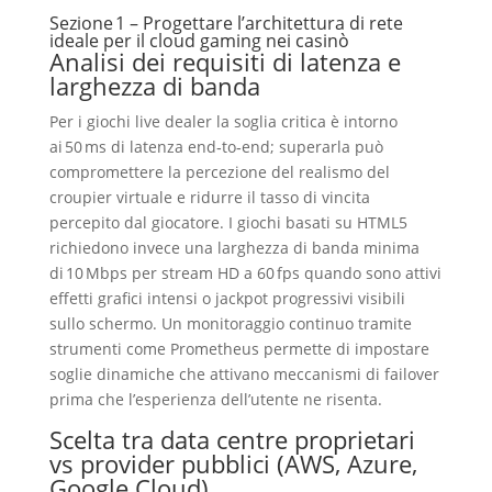
Sezione 1 – Progettare l’architettura di rete
ideale per il cloud gaming nei casinò
Analisi dei requisiti di latenza e
larghezza di banda
Per i giochi live dealer la soglia critica è intorno
ai 50 ms di latenza end‑to‑end; superarla può
compromettere la percezione del realismo del
croupier virtuale e ridurre il tasso di vincita
percepito dal giocatore. I giochi basati su HTML5
richiedono invece una larghezza di banda minima
di 10 Mbps per stream HD a 60 fps quando sono attivi
effetti grafici intensi o jackpot progressivi visibili
sullo schermo. Un monitoraggio continuo tramite
strumenti come Prometheus permette di impostare
soglie dinamiche che attivano meccanismi di failover
prima che l’esperienza dell’utente ne risenta.
Scelta tra data centre proprietari
vs provider pubblici (AWS, Azure,
Google Cloud)