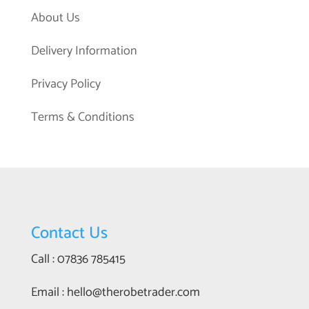
About Us
Delivery Information
Privacy Policy
Terms & Conditions
Contact Us
Call : 07836 785415
Email : hello@therobetrader.com