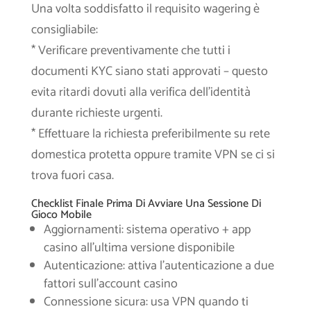
Una volta soddisfatto il requisito wagering è
consigliabile:
* Verificare preventivamente che tutti i
documenti KYC siano stati approvati – questo
evita ritardi dovuti alla verifica dell’identità
durante richieste urgenti.
* Effettuare la richiesta preferibilmente su rete
domestica protetta oppure tramite VPN se ci si
trova fuori casa.
Checklist Finale Prima Di Avviare Una Sessione Di
Gioco Mobile
Aggiornamenti: sistema operativo + app
casino all’ultima versione disponibile
Autenticazione: attiva l’autenticazione a due
fattori sull’account casino
Connessione sicura: usa VPN quando ti