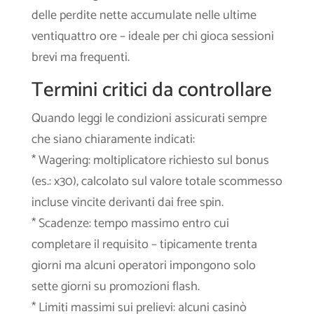
delle perdite nette accumulate nelle ultime
ventiquattro ore – ideale per chi gioca sessioni
brevi ma frequenti.
Termini critici da controllare
Quando leggi le condizioni assicurati sempre
che siano chiaramente indicati:
* Wagering: moltiplicatore richiesto sul bonus
(es.: x30), calcolato sul valore totale scommesso
incluse vincite derivanti dai free spin.
* Scadenze: tempo massimo entro cui
completare il requisito – tipicamente trenta
giorni ma alcuni operatori impongono solo
sette giorni su promozioni flash.
* Limiti massimi sui prelievi: alcuni casinò