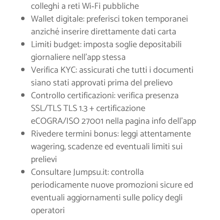
colleghi a reti Wi‑Fi pubbliche
Wallet digitale: preferisci token temporanei
anziché inserire direttamente dati carta
Limiti budget: imposta soglie depositabili
giornaliere nell’app stessa
Verifica KYC: assicurati che tutti i documenti
siano stati approvati prima del prelievo
Controllo certificazioni: verifica presenza
SSL/TLS TLS 1​.​​3 + certificazione
eCOGRA/ISO 27001 nella pagina info dell’app
Rivedere termini bonus: leggi attentamente
wagering, scadenze ed eventuali limiti sui
prelievi
Consultare Jumpsu.it: controlla
periodicamente nuove promozioni sicure ed
eventuali aggiornamenti sulle policy degli
operatori