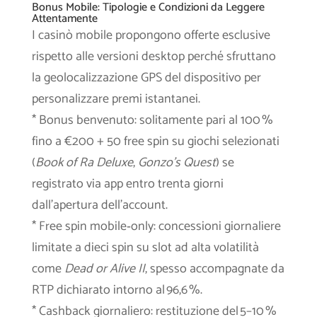
Bonus Mobile: Tipologie e Condizioni da Leggere
Attentamente
I casinò mobile propongono offerte esclusive
rispetto alle versioni desktop perché sfruttano
la geolocalizzazione GPS del dispositivo per
personalizzare premi istantanei.
* Bonus benvenuto: solitamente pari al 100 %
fino a €200 + 50 free spin su giochi selezionati
(
Book of Ra Deluxe
,
Gonzo’s Quest
) se
registrato via app entro trenta giorni
dall’apertura dell’account.
* Free spin mobile‑only: concessioni giornaliere
limitate a dieci spin su slot ad alta volatilità
come
Dead or Alive II
, spesso accompagnate da
RTP dichiarato intorno al 96,6 %.
* Cashback giornaliero: restituzione del 5–10 %