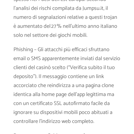
l’analisi dei rischi compilata da Jumpsu.it, il
numero di segnalazioni relative a questi trojan
è aumentato del 27 % nell’ultimo anno italiano
solo nel settore dei giochi mobili.
Phishing – Gli attacchi più efficaci sfruttano
email o SMS apparentemente inviati dal servizio
clienti del casinò scelto (“Verifica subito il tuo
deposito”). Il messaggio contiene un link
accorciato che reindirizza a una pagina clone
identica alla home page dell’app legittima ma
con un certificato SSL autofirmato facile da
ignorare su dispositivi mobili poco abituati a
controllare l’indirizzo web completo.