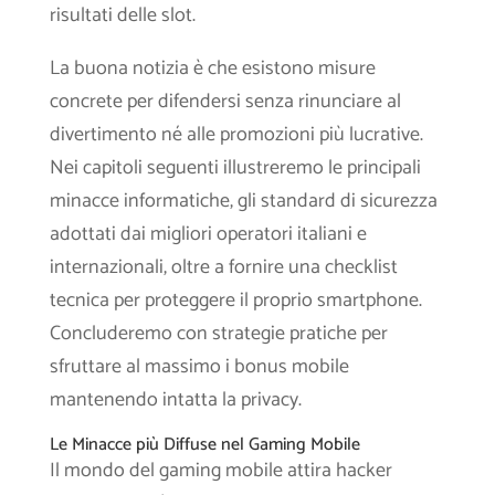
risultati delle slot.
La buona notizia è che esistono misure
concrete per difendersi senza rinunciare al
divertimento né alle promozioni più lucrative.
Nei capitoli seguenti illustreremo le principali
minacce informatiche, gli standard di sicurezza
adottati dai migliori operatori italiani e
internazionali, oltre a fornire una checklist
tecnica per proteggere il proprio smartphone.
Concluderemo con strategie pratiche per
sfruttare al massimo i bonus mobile
mantenendo intatta la privacy.
Le Minacce più Diffuse nel Gaming Mobile
Il mondo del gaming mobile attira hacker