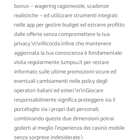
bonus — wagering ragionevole, scadenze
realistiche — ed utilizzare strumenti integrati
nelle app per gestire budget ed estrarre profitto
dalle offerte senza compromettere la tua
privacy.\n\nRicorda infine che mantenere
aggiornata la tua conoscenza è fondamentale:
visita regolarmente Jumpsu.it per restare
informato sulle ultime promozioni sicure ed
eventuali cambiamenti nelle policy degli
operatori italiani ed esteri.\n\nGiocare
responsabilmente significa proteggere sia il
portafoglio sia i propri dati personali;
combinando queste due dimensioni potrai
goderti al meglio l’esperienza dei casinò mobile
senza sorprese indesiderate.\