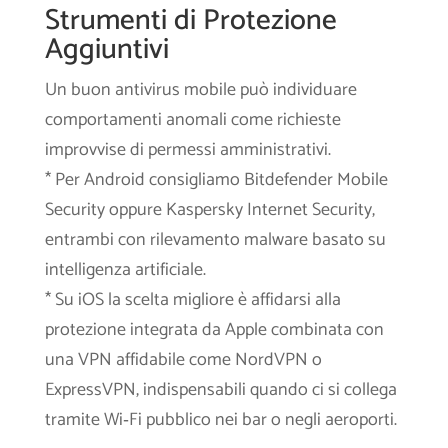
Strumenti di Protezione
Aggiuntivi
Un buon antivirus mobile può individuare
comportamenti anomali come richieste
improvvise di permessi amministrativi.
* Per Android consigliamo Bitdefender Mobile
Security oppure Kaspersky Internet Security,
entrambi con rilevamento malware basato su
intelligenza artificiale.
* Su iOS la scelta migliore è affidarsi alla
protezione integrata da Apple combinata con
una VPN affidabile come NordVPN o
ExpressVPN, indispensabili quando ci si collega
tramite Wi‑Fi pubblico nei bar o negli aeroporti.