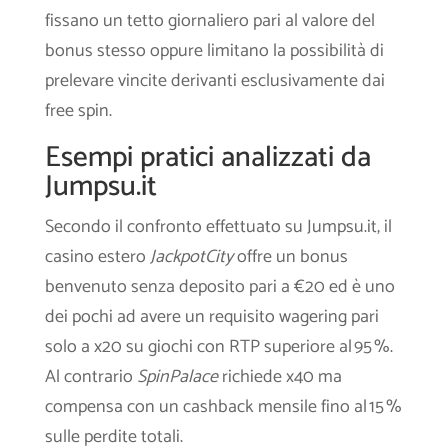
fissano un tetto giornaliero pari al valore del
bonus stesso oppure limitano la possibilità di
prelevare vincite derivanti esclusivamente dai
free spin.
Esempi pratici analizzati da
Jumpsu.it
Secondo il confronto effettuato su Jumpsu.it, il
casino estero
JackpotCity
offre un bonus
benvenuto senza deposito pari a €20 ed è uno
dei pochi ad avere un requisito wagering pari
solo a x20 su giochi con RTP superiore al 95 %.
Al contrario
SpinPalace
richiede x40 ma
compensa con un cashback mensile fino al 15 %
sulle perdite totali.