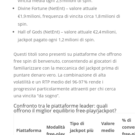
vincita media ogni 2,5 milioni di spin.
Divine Fortune (NetEnt) – valore attuale
€1,9 milioni, frequenza di vincita circa 1,8 milioni di
spin.
Hall of Gods (NetEnt) – valore attuale €2,4 milioni,
jackpot pagato ogni 1,2 milioni di spin.
Questi titoli sono presenti su piattaforme che offrono
free spin di benvenuto, consentendo ai giocatori di
familiarizzare con la meccanica del jackpot prima di
puntare denaro vero. La combinazione di alta
volatilità e un RTP medio del 96‑97 % rende i
progressivi particolarmente attraenti per chi cerca
una vincita “da sogno”.
Confronto tra le piattaforme leader: quali
offrono il miglior equilibrio free‑play/jackpot?
% di
Tipo di
Valore
Modalità
conve
Piattaforma
jackpot più
medio
free‑play
free‑