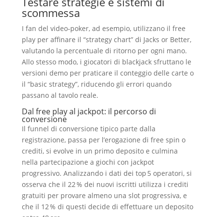
Testare strategie e sistemi di
scommessa
I fan del video‑poker, ad esempio, utilizzano il free
play per affinare il “strategy chart” di Jacks or Better,
valutando la percentuale di ritorno per ogni mano.
Allo stesso modo, i giocatori di blackjack sfruttano le
versioni demo per praticare il conteggio delle carte o
il “basic strategy”, riducendo gli errori quando
passano al tavolo reale.
Dal free play al jackpot: il percorso di
conversione
Il funnel di conversione tipico parte dalla
registrazione, passa per l’erogazione di free spin o
crediti, si evolve in un primo deposito e culmina
nella partecipazione a giochi con jackpot
progressivo. Analizzando i dati dei top 5 operatori, si
osserva che il 22 % dei nuovi iscritti utilizza i crediti
gratuiti per provare almeno una slot progressiva, e
che il 12 % di questi decide di effettuare un deposito