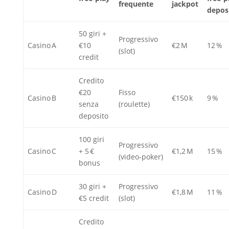
frequente
jackpot
depos
50 giri +
Progressivo
Casino A
€10
€2 M
12 %
(slot)
credit
Credito
€20
Fisso
Casino B
€150 k
9 %
senza
(roulette)
deposito
100 giri
Progressivo
Casino C
+ 5 €
€1,2 M
15 %
(video‑poker)
bonus
30 giri +
Progressivo
Casino D
€1,8 M
11 %
€5 credit
(slot)
Credito