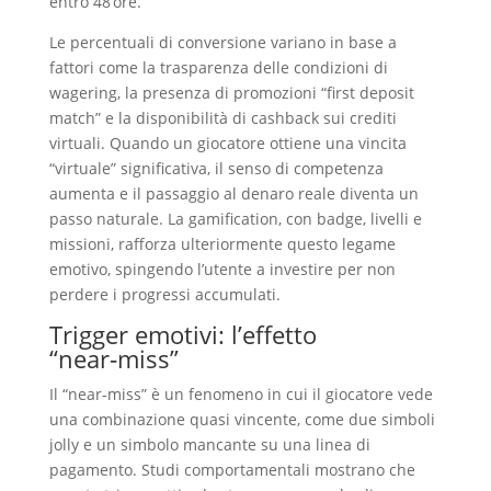
entro 48 ore.
Le percentuali di conversione variano in base a
fattori come la trasparenza delle condizioni di
wagering, la presenza di promozioni “first deposit
match” e la disponibilità di cashback sui crediti
virtuali. Quando un giocatore ottiene una vincita
“virtuale” significativa, il senso di competenza
aumenta e il passaggio al denaro reale diventa un
passo naturale. La gamification, con badge, livelli e
missioni, rafforza ulteriormente questo legame
emotivo, spingendo l’utente a investire per non
perdere i progressi accumulati.
Trigger emotivi: l’effetto
“near‑miss”
Il “near‑miss” è un fenomeno in cui il giocatore vede
una combinazione quasi vincente, come due simboli
jolly e un simbolo mancante su una linea di
pagamento. Studi comportamentali mostrano che