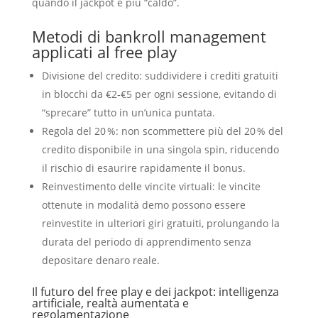
quando il jackpot è più “caldo”.
Metodi di bankroll management
applicati al free play
Divisione del credito: suddividere i crediti gratuiti
in blocchi da €2‑€5 per ogni sessione, evitando di
“sprecare” tutto in un’unica puntata.
Regola del 20 %: non scommettere più del 20 % del
credito disponibile in una singola spin, riducendo
il rischio di esaurire rapidamente il bonus.
Reinvestimento delle vincite virtuali: le vincite
ottenute in modalità demo possono essere
reinvestite in ulteriori giri gratuiti, prolungando la
durata del periodo di apprendimento senza
depositare denaro reale.
Il futuro del free play e dei jackpot: intelligenza
artificiale, realtà aumentata e
regolamentazione