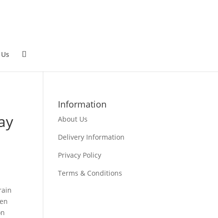
 Us
Information
ay
About Us
Delivery Information
Privacy Policy
Terms & Conditions
rain
ten
on