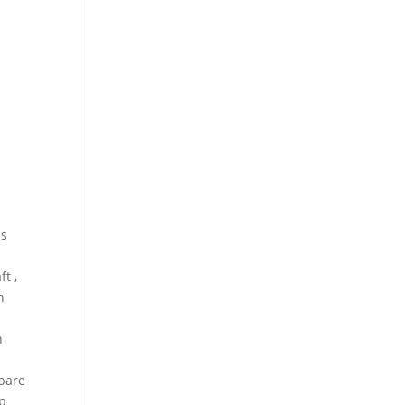
ls
t ,
h
n
lbare
ip