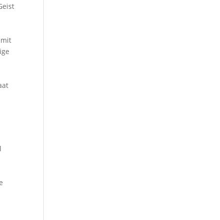
Geist
n
 mit
ige
aat
l
e