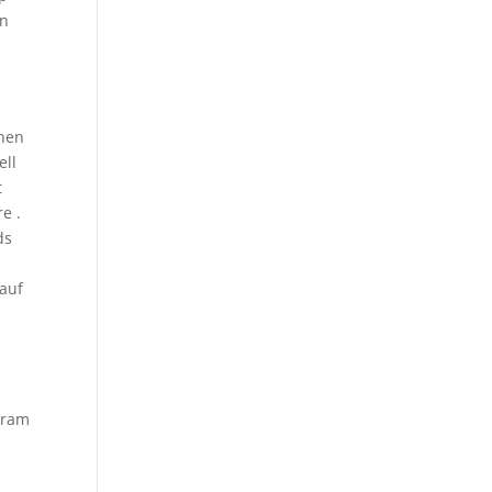
en
uhen
ell
t
e .
ds
—auf
ogram