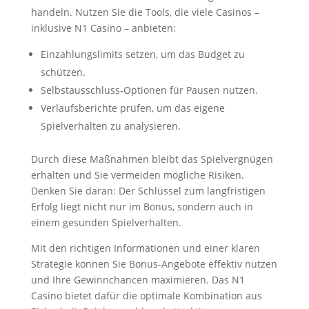
handeln. Nutzen Sie die Tools, die viele Casinos –
inklusive N1 Casino – anbieten:
Einzahlungslimits setzen, um das Budget zu
schützen.
Selbstausschluss‑Optionen für Pausen nutzen.
Verlaufsberichte prüfen, um das eigene
Spielverhalten zu analysieren.
Durch diese Maßnahmen bleibt das Spielvergnügen
erhalten und Sie vermeiden mögliche Risiken.
Denken Sie daran: Der Schlüssel zum langfristigen
Erfolg liegt nicht nur im Bonus, sondern auch in
einem gesunden Spielverhalten.
Mit den richtigen Informationen und einer klaren
Strategie können Sie Bonus‑Angebote effektiv nutzen
und Ihre Gewinnchancen maximieren. Das N1
Casino bietet dafür die optimale Kombination aus