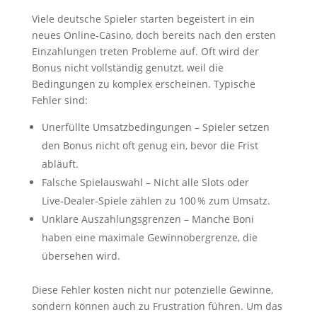
Viele deutsche Spieler starten begeistert in ein
neues Online‑Casino, doch bereits nach den ersten
Einzahlungen treten Probleme auf. Oft wird der
Bonus nicht vollständig genutzt, weil die
Bedingungen zu komplex erscheinen. Typische
Fehler sind:
Unerfüllte Umsatzbedingungen – Spieler setzen
den Bonus nicht oft genug ein, bevor die Frist
abläuft.
Falsche Spielauswahl – Nicht alle Slots oder
Live‑Dealer‑Spiele zählen zu 100 % zum Umsatz.
Unklare Auszahlungsgrenzen – Manche Boni
haben eine maximale Gewinnobergrenze, die
übersehen wird.
Diese Fehler kosten nicht nur potenzielle Gewinne,
sondern können auch zu Frustration führen. Um das