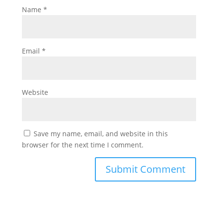
Name
*
Email
*
Website
Save my name, email, and website in this
browser for the next time I comment.