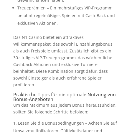
Gewinnchancen haben.
Treueprämien – Ein mehrstufiges VIP‑Programm
belohnt regelmäßiges Spielen mit Cash‑Back und
exklusiven Aktionen.
Das N1 Casino bietet ein attraktives
Willkommenspaket, das sowohl Einzahlungsbonus
als auch Freispiele umfasst. Zusätzlich gibt es ein
30‑stufiges VIP‑Treueprogramm, das wöchentliche
Cashback‑Aktionen und exklusive Turniere
beinhaltet. Diese Kombination sorgt dafür, dass
sowohl Einsteiger als auch erfahrene Spieler
profitieren.
Praktische Tipps für die optimale Nutzung von
Bonus‑Angeboten
Um das Maximum aus jedem Bonus herauszuholen,
sollten Sie folgende Schritte befolgen:
Lesen Sie die Bonusbedingungen – Achten Sie auf
Umsatzmultiplikatoren, Gültigkeitsdauer und