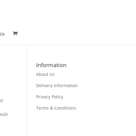
 Us
Information
About Us
Delivery Information
Privacy Policy
st
Terms & Conditions
múlt