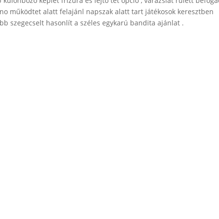
 különböző képlet frizura és lejtő tét opció , varázslat rulett befog
no működtet alatt felajánl napszak alatt tart játékosok keresztben
több szegecselt hasonlít a széles egykarú bandita ajánlat .