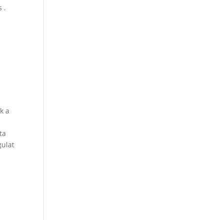
 .
a
k a
ta
gulat