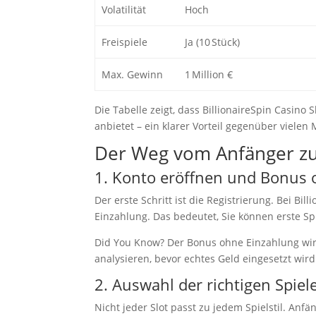
Volatilität
Hoch
Freispiele
Ja (10 Stück)
Max. Gewinn
1 Million €
Die Tabelle zeigt, dass BillionaireSpin Casino
anbietet – ein klarer Vorteil gegenüber vielen
Der Weg vom Anfänger zu
1. Konto eröffnen und Bonus 
Der erste Schritt ist die Registrierung. Bei Bi
Einzahlung. Das bedeutet, Sie können erste Spi
Did You Know? Der Bonus ohne Einzahlung wird
analysieren, bevor echtes Geld eingesetzt wird
2. Auswahl der richtigen Spiel
Nicht jeder Slot passt zu jedem Spielstil. Anfän