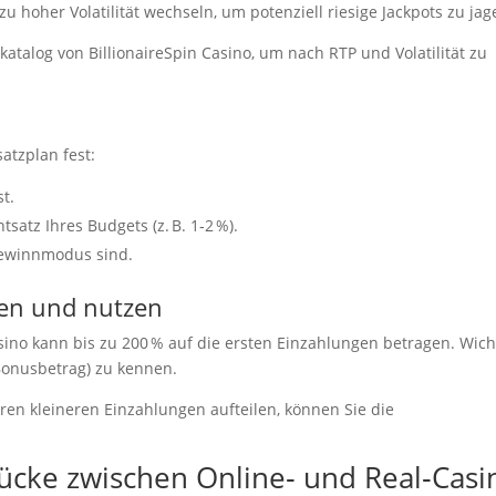
u hoher Volatilität wechseln, um potenziell riesige Jackpots zu jag
lkatalog von BillionaireSpin Casino, um nach RTP und Volatilität zu
satzplan fest:
t.
satz Ihres Budgets (z. B. 1‑2 %).
Gewinnmodus sind.
en und nutzen
ino kann bis zu 200 % auf die ersten Einzahlungen betragen. Wich
 Bonusbetrag) zu kennen.
ren kleineren Einzahlungen aufteilen, können Sie die
rücke zwischen Online‑ und Real‑Casi