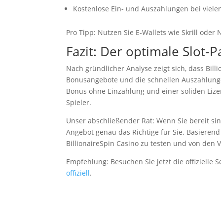
Kostenlose Ein‑ und Auszahlungen bei viel
Pro Tipp: Nutzen Sie E‑Wallets wie Skrill oder
Fazit: Der optimale Slot‑P
Nach gründlicher Analyse zeigt sich, dass Bill
Bonusangebote und die schnellen Auszahlungen
Bonus ohne Einzahlung und einer soliden Liz
Spieler.
Unser abschließender Rat: Wenn Sie bereit sind
Angebot genau das Richtige für Sie. Basierend
BillionaireSpin Casino zu testen und von den Vo
Empfehlung: Besuchen Sie jetzt die offizielle S
offiziell
.