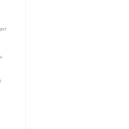
gert
zu
s