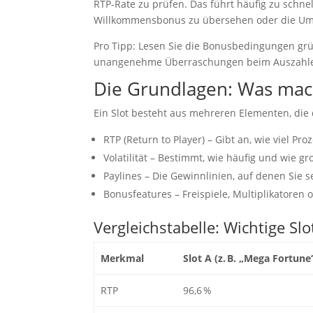
RTP‑Rate zu prüfen. Das führt häufig zu schnel
Willkommensbonus zu übersehen oder die Ums
Pro Tipp: Lesen Sie die Bonusbedingungen grün
unangenehme Überraschungen beim Auszahl
Die Grundlagen: Was mach
Ein Slot besteht aus mehreren Elementen, die
RTP (Return to Player) – Gibt an, wie viel Pro
Volatilität – Bestimmt, wie häufig und wie g
Paylines – Die Gewinnlinien, auf denen Sie 
Bonusfeatures – Freispiele, Multiplikatoren o
Vergleichstabelle: Wichtige Sl
Merkmal
Slot A (z. B. „Mega Fortune
RTP
96,6 %