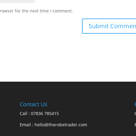
rowser for the next time I comment.
Contact Us
Call : 07836 785415
Email : hello@therobetrader.com