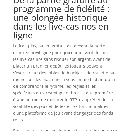
programme de fidélité :
une plongée historique
dans les live‑casinos en
ligne
Le free‑play, ou jeu gratuit, est devenu la porte
d’entrée privilégiée pour quiconque veut découvrir
les live‑casinos sans risquer son argent. Avant de
placer un premier dépôt, les joueurs peuvent
s’exercer sur des tables de blackjack, de roulette ou
même sur des machines à sous en mode démo, afin
de comprendre le rythme, les règles et les
spécificités du streaming en direct. Cette première
étape permet de mesurer le RTP, d’appréhender la
volatilité des jeux et de tester les fonctionnalités
d’une plateforme de jeu avant d’engager des fonds
réels.
Pour comparer les meilleures offres, rendez‑vous sur