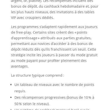
argent, or, platine). Les récompenses incluent des
bonus de dépôt, du cashback hebdomadaire et, pour
les plus hauts niveaux, des invitations à des tables
VIP avec croupiers dédiés.
Les programmes s’adaptent rapidement aux joueurs
de free‑play. Certains sites créent des « points
d’apprentissage » attribués aux parties gratuites,
permettant aux novices d’accéder à des bonus de
dépôt réduits dès qu’ils franchissent un seuil. Cette
stratégie incite les joueurs à passer du mode gratuit
au mode payant pour profiter pleinement des
avantages.
La structure typique comprend :
Un tableau de niveaux avec le nombre de points
requis.
Des récompenses progressives (bonus de 10 % à
50 % selon le niveau).