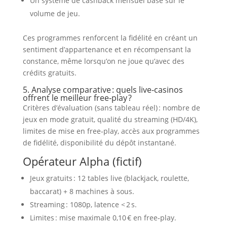
Un système de cashback mensuel basé sur le
volume de jeu.
Ces programmes renforcent la fidélité en créant un
sentiment d’appartenance et en récompensant la
constance, même lorsqu’on ne joue qu’avec des
crédits gratuits.
5. Analyse comparative : quels live‑casinos
offrent le meilleur free‑play ?
Critères d’évaluation (sans tableau réel) : nombre de
jeux en mode gratuit, qualité du streaming (HD/4K),
limites de mise en free‑play, accès aux programmes
de fidélité, disponibilité du dépôt instantané.
Opérateur Alpha (fictif)
Jeux gratuits : 12 tables live (blackjack, roulette,
baccarat) + 8 machines à sous.
Streaming : 1080p, latence < 2 s.
Limites : mise maximale 0,10 € en free‑play.