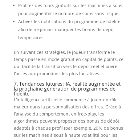
Profitez des tours gratuits sur les machines à sous
pour augmenter le nombre de spins sans risque.
Activez les notifications du programme de fidélité
afin de ne jamais manquer les bonus de dépôt
temporaires.
En suivant ces stratégies, le joueur transforme le
temps passé en mode gratuit en capital de points, ce
qui facilite la transition vers le dépôt réel et ouvre
l’accès aux promotions les plus lucratives.
7. Tendances futures : IA, réalité augmentée et
la prochaine génération de programmes de
fidélité
L’intelligence artificielle commence à jouer un rôle
majeur dans la personnalisation des offres. Grâce à
l’analyse du comportement en free‑play, les
algorithmes peuvent proposer des bonus de dépôt
adaptés à chaque profil (par exemple, 20 % de bonus
sur les machines à sous à haute volatilité pour les