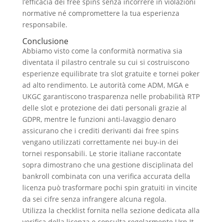
l’efficacia dei free spins senza incorrere in violazioni
normative né compromettere la tua esperienza
responsabile.
Conclusione
Abbiamo visto come la conformità normativa sia
diventata il pilastro centrale su cui si costruiscono
esperienze equilibrate tra slot gratuite e tornei poker
ad alto rendimento. Le autorità come ADM, MGA e
UKGC garantiscono trasparenza nelle probabilità RTP
delle slot e protezione dei dati personali grazie al
GDPR, mentre le funzioni anti‑lavaggio denaro
assicurano che i crediti derivanti dai free spins
vengano utilizzati correttamente nei buy‑in dei
tornei responsabili. Le storie italiane raccontate
sopra dimostrano che una gestione disciplinata del
bankroll combinata con una verifica accurata della
licenza può trasformare pochi spin gratuiti in vincite
da sei cifre senza infrangere alcuna regola.
Utilizza la checklist fornita nella sezione dedicata alla
verifica della licenza e consulta regolarmente Urp.It