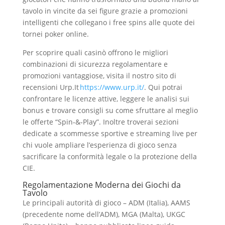
tavolo in vincite da sei figure grazie a promozioni
intelligenti che collegano i free spins alle quote dei
tornei poker online.
Per scoprire quali casinò offrono le migliori
combinazioni di sicurezza regolamentare e
promozioni vantaggiose, visita il nostro sito di
recensioni Urp.It
https://www.urp.it/
. Qui potrai
confrontare le licenze attive, leggere le analisi sui
bonus e trovare consigli su come sfruttare al meglio
le offerte “Spin‑&‑Play”. Inoltre troverai sezioni
dedicate a scommesse sportive e streaming live per
chi vuole ampliare l’esperienza di gioco senza
sacrificare la conformità legale o la protezione della
CIE.
Regolamentazione Moderna dei Giochi da
Tavolo
Le principali autorità di gioco – ADM (Italia), AAMS
(precedente nome dell’ADM), MGA (Malta), UKGC