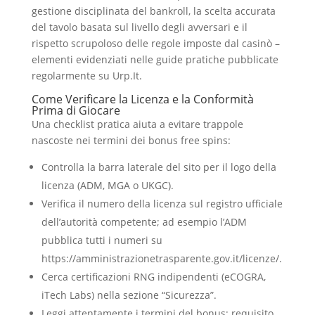
gestione disciplinata del bankroll, la scelta accurata
del tavolo basata sul livello degli avversari e il
rispetto scrupoloso delle regole imposte dal casinò –
elementi evidenziati nelle guide pratiche pubblicate
regolarmente su Urp.It.
Come Verificare la Licenza e la Conformità
Prima di Giocare
Una checklist pratica aiuta a evitare trappole
nascoste nei termini dei bonus free spins:
Controlla la barra laterale del sito per il logo della
licenza (ADM, MGA o UKGC).
Verifica il numero della licenza sul registro ufficiale
dell’autorità competente; ad esempio l’ADM
pubblica tutti i numeri su
https://amministrazionetrasparente.gov.it/licenze/.
Cerca certificazioni RNG indipendenti (eCOGRA,
iTech Labs) nella sezione “Sicurezza”.
Leggi attentamente i termini del bonus: requisito