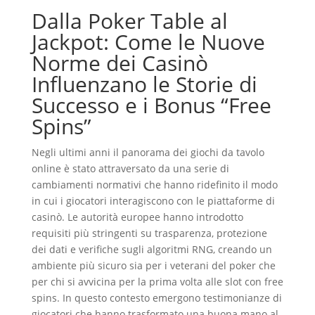
Dalla Poker Table al
Jackpot: Come le Nuove
Norme dei Casinò
Influenzano le Storie di
Successo e i Bonus “Free
Spins”
Negli ultimi anni il panorama dei giochi da tavolo
online è stato attraversato da una serie di
cambiamenti normativi che hanno ridefinito il modo
in cui i giocatori interagiscono con le piattaforme di
casinò. Le autorità europee hanno introdotto
requisiti più stringenti su trasparenza, protezione
dei dati e verifiche sugli algoritmi RNG, creando un
ambiente più sicuro sia per i veterani del poker che
per chi si avvicina per la prima volta alle slot con free
spins. In questo contesto emergono testimonianze di
giocatori che hanno trasformato una buona mano al