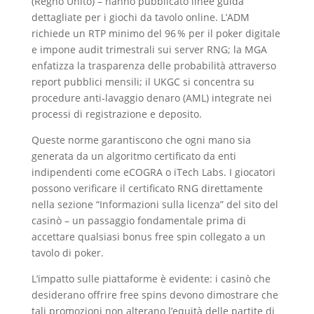
(Regno Unito) – hanno pubblicato linee guida
dettagliate per i giochi da tavolo online. L’ADM
richiede un RTP minimo del 96 % per il poker digitale
e impone audit trimestrali sui server RNG; la MGA
enfatizza la trasparenza delle probabilità attraverso
report pubblici mensili; il UKGC si concentra su
procedure anti‑lavaggio denaro (AML) integrate nei
processi di registrazione e deposito.
Queste norme garantiscono che ogni mano sia
generata da un algoritmo certificato da enti
indipendenti come eCOGRA o iTech Labs. I giocatori
possono verificare il certificato RNG direttamente
nella sezione “Informazioni sulla licenza” del sito del
casinò – un passaggio fondamentale prima di
accettare qualsiasi bonus free spin collegato a un
tavolo di poker.
L’impatto sulle piattaforme è evidente: i casinò che
desiderano offrire free spins devono dimostrare che
tali promozioni non alterano l’equità delle partite di