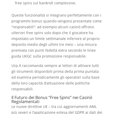
free spins sul bankroll complessivo.
Queste funzionalità si integrano perfettamente con i
programmi bonus quando vengono presentate come
“responsabili”: ad esempio alcuni casinò offrono
ulteriori free spins solo dopo che il giocatore ha
impostato un limite settimanale inferiore al proprio
deposito medio degli ultimi tre mesi – una misura
premiata con punti fedeltà extra secondo le linee
guida UKGC sulla promozione responsabile.
Urp.It raccomanda sempre ai lettori di attivare tutti
gli strumenti disponibili prima della prima puntata
ed esamina periodicamente gli operatori sulla base
della loro capacità d’attuazione delle politiche
responsabili.
Il Futuro dei Bonus “Free Spins” nei Casinò
Regolamentati
Le nuove direttive UE – tra cui aggiornamenti AML
più severi e l’applicazione estesa del GDPR ai dati dei