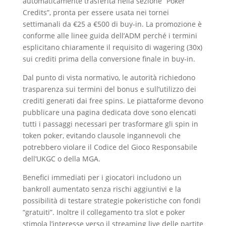
automaticamente trasferita nella sezione “Poker
Credits”, pronta per essere usata nei tornei
settimanali da €25 a €500 di buy‑in. La promozione è
conforme alle linee guida dell’ADM perché i termini
esplicitano chiaramente il requisito di wagering (30x)
sui crediti prima della conversione finale in buy‑in.
Dal punto di vista normativo, le autorità richiedono
trasparenza sui termini del bonus e sull’utilizzo dei
crediti generati dai free spins. Le piattaforme devono
pubblicare una pagina dedicata dove sono elencati
tutti i passaggi necessari per trasformare gli spin in
token poker, evitando clausole ingannevoli che
potrebbero violare il Codice del Gioco Responsabile
dell’UKGC o della MGA.
Benefici immediati per i giocatori includono un
bankroll aumentato senza rischi aggiuntivi e la
possibilità di testare strategie pokeristiche con fondi
“gratuiti”. Inoltre il collegamento tra slot e poker
stimola l’interesse verso il streaming live delle partite