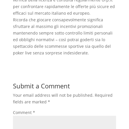
per confrontare rapidamente le offerte più sicure ed
efficaci sul mercato italiano ed europeo.
Ricorda che giocare consapevolmente significa
sfruttare al massimo gli incentivi promozionali
mantenendo sempre sotto controllo limiti personali
ed obblighi normativi – così potrai goderti sia lo
spettacolo delle scommesse sportive sia quello del
poker live senza sorprese indesiderate.
Submit a Comment
Your email address will not be published.
Required
fields are marked
*
Comment
*