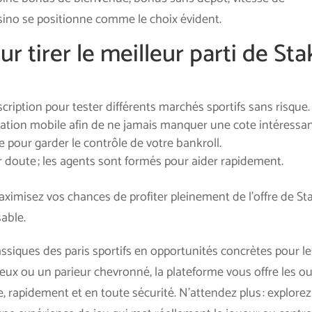
sino se positionne comme le choix évident.
r tirer le meilleur parti de Sta
cription pour tester différents marchés sportifs sans risque.
lication mobile afin de ne jamais manquer une cote intéressan
 pour garder le contrôle de votre bankroll.
er doute ; les agents sont formés pour aider rapidement.
imisez vos chances de profiter pleinement de l’offre de St
able.
assiques des paris sportifs en opportunités concrètes pour l
ux ou un parieur chevronné, la plateforme vous offre les ou
, rapidement et en toute sécurité. N’attendez plus : explorez