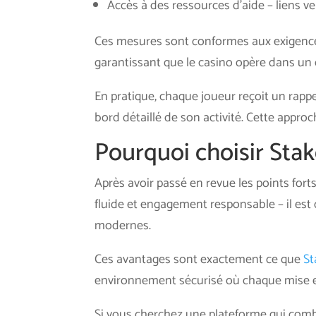
Accès à des ressources d’aide – liens ve
Ces mesures sont conformes aux exigences 
garantissant que le casino opère dans un c
En pratique, chaque joueur reçoit un rap
bord détaillé de son activité. Cette appro
Pourquoi choisir Stak
Après avoir passé en revue les points forts 
fluide et engagement responsable – il est
modernes.
Ces avantages sont exactement ce que
St
environnement sécurisé où chaque mise es
Si vous cherchez une plateforme qui com