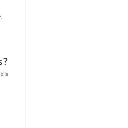
,
 ?
obile