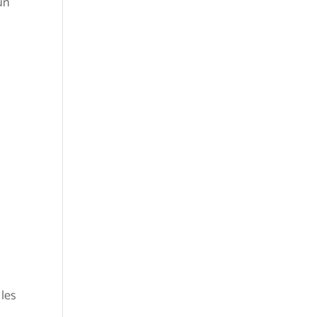
un
 les