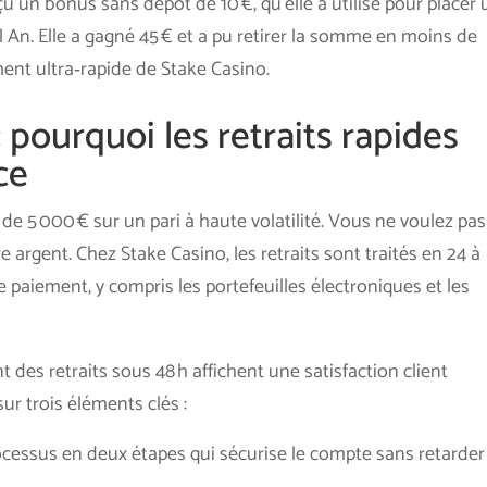
çu un bonus sans dépôt de 10 €, qu’elle a utilisé pour placer 
l An. Elle a gagné 45 € et a pu retirer la somme en moins de
ent ultra‑rapide de Stake Casino.
 pourquoi les retraits rapides
ce
e 5 000 € sur un pari à haute volatilité. Vous ne voulez pas
argent. Chez Stake Casino, les retraits sont traités en 24 à
paiement, y compris les portefeuilles électroniques et les
t des retraits sous 48 h affichent une satisfaction client
ur trois éléments clés :
processus en deux étapes qui sécurise le compte sans retarder