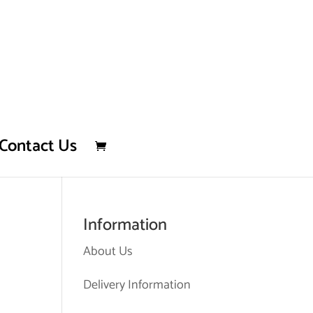
Contact Us
Information
About Us
Delivery Information