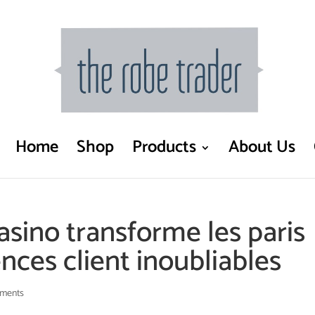
Home
Shop
Products
About Us
ino transforme les paris
ences client inoubliables
ments