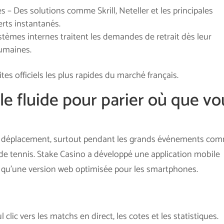
s – Des solutions comme Skrill, Neteller et les principales
rts instantanés.
èmes internes traitent les demandes de retrait dès leur
humaines.
tes officiels les plus rapides du marché français.
e fluide pour parier où que vo
 en déplacement, surtout pendant les grands événements co
e tennis. Stake Casino a développé une application mobile
si qu’une version web optimisée pour les smartphones.
l clic vers les matchs en direct, les cotes et les statistiques.