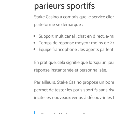
parieurs sportifs
Stake Casino a compris que le service clien
plateforme se démarque :
Support multicanal : chat en direct, e‑m
Temps de réponse moyen : moins de 2 mi
Équipe francophone : les agents parlent 
En pratique, cela signifie que lorsqu’un j
réponse instantanée et personnalisée.
Par ailleurs, Stake Casino propose un bo
permet de tester les paris sportifs sans ris
incite les nouveaux venus à découvrir les f