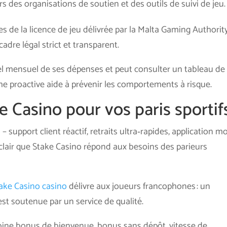
rs des organisations de soutien et des outils de suivi de jeu.
de la licence de jeu délivrée par la Malta Gaming Authority
adre légal strict et transparent.
pel mensuel de ses dépenses et peut consulter un tableau de
che proactive aide à prévenir les comportements à risque.
e Casino pour vos paris sportifs
– support client réactif, retraits ultra‑rapides, application m
 clair que Stake Casino répond aux besoins des parieurs
ake Casino casino
délivre aux joueurs francophones : un
t soutenue par un service de qualité.
bine bonus de bienvenue, bonus sans dépôt, vitesse de