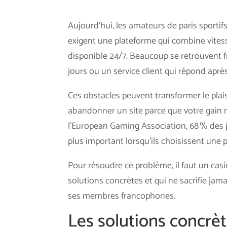
Aujourd’hui, les amateurs de paris sportifs
exigent une plateforme qui combine vites
disponible 24/7. Beaucoup se retrouvent fr
jours ou un service client qui répond après
Ces obstacles peuvent transformer le plais
abandonner un site parce que votre gain n’
l’European Gaming Association, 68 % des jo
plus important lorsqu’ils choisissent une 
Pour résoudre ce problème, il faut un casi
solutions concrètes et qui ne sacrifie jam
ses membres francophones.
Les solutions concrèt