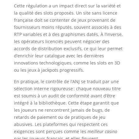
Cette régulation a un impact direct sur la variété et
la qualité des slots proposés. Un site sans licence
française doit se contenter de jeux provenant de
fournisseurs moins réputés, souvent associés à des
RTP variables et à des graphismes datés. À l’inverse,
les opérateurs licenciés peuvent négocier des
accords de distribution exclusifs, ce qui leur permet
d’enrichir leur catalogue avec les dernières
innovations technologiques, comme les slots en 3D
ou les jeux à jackpots progressifs.
En pratique, le contrôle de l’ANJ se traduit par une
sélection interne rigoureuse : chaque nouveau titre
est soumis à un audit de conformité avant d’être
intégré à la bibliothèque. Cette étape garantit que
les joueurs ne rencontrent jamais de bugs, de
retards de paiement ou de pratiques de jeu
abusives. Les plateformes qui respectent ces
exigences sont perçues comme les
meilleur casino
par les joueurs français, et elles figurent