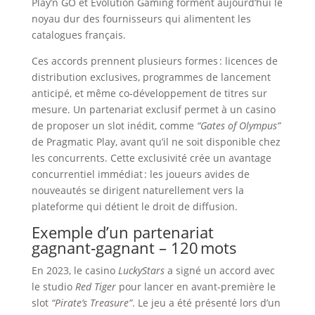
Play’n GO et Evolution Gaming forment aujourd’hui le
noyau dur des fournisseurs qui alimentent les
catalogues français.
Ces accords prennent plusieurs formes : licences de
distribution exclusives, programmes de lancement
anticipé, et même co‑développement de titres sur
mesure. Un partenariat exclusif permet à un casino
de proposer un slot inédit, comme
“Gates of Olympus”
de Pragmatic Play, avant qu’il ne soit disponible chez
les concurrents. Cette exclusivité crée un avantage
concurrentiel immédiat : les joueurs avides de
nouveautés se dirigent naturellement vers la
plateforme qui détient le droit de diffusion.
Exemple d’un partenariat
gagnant‑gagnant – 120 mots
En 2023, le casino
LuckyStars
a signé un accord avec
le studio
Red Tiger
pour lancer en avant‑première le
slot
“Pirate’s Treasure”
. Le jeu a été présenté lors d’un