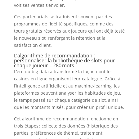
voit ses ventes s’envoler.
Ces partenariats se traduisent souvent par des
programmes de fidélité spécifiques, comme des
tours gratuits réservés aux joueurs qui ont déjà testé
le nouveau slot, renforçant la rétention et la
satisfaction client.
L’algorithme de recommandation :
personnaliser la bibliothèque de slots pour
chaque joueur – 280 mots
L’ère du big data a transformé la façon dont les
casinos en ligne organisent leur catalogue. Grâce à
l’intelligence artificielle et au machine‑learning, les
plateformes peuvent analyser les habitudes de jeu,
le temps passé sur chaque catégorie de slot, ainsi
que les montants misés, pour créer un profil unique.
Cet algorithme de recommandation fonctionne en
trois étapes : collecte des données (historique des
parties, préférences de thème), traitement