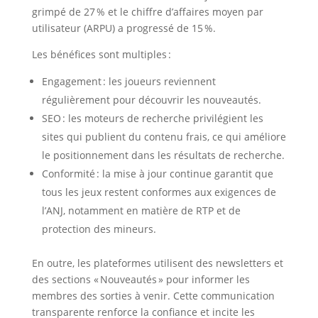
grimpé de 27 % et le chiffre d’affaires moyen par
utilisateur (ARPU) a progressé de 15 %.
Les bénéfices sont multiples :
Engagement : les joueurs reviennent
régulièrement pour découvrir les nouveautés.
SEO : les moteurs de recherche privilégient les
sites qui publient du contenu frais, ce qui améliore
le positionnement dans les résultats de recherche.
Conformité : la mise à jour continue garantit que
tous les jeux restent conformes aux exigences de
l’ANJ, notamment en matière de RTP et de
protection des mineurs.
En outre, les plateformes utilisent des newsletters et
des sections « Nouveautés » pour informer les
membres des sorties à venir. Cette communication
transparente renforce la confiance et incite les