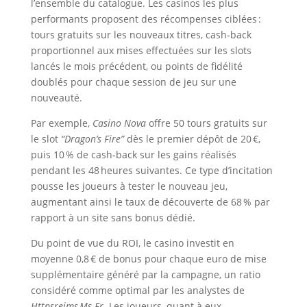
l’ensemble du catalogue. Les casinos les plus
performants proposent des récompenses ciblées :
tours gratuits sur les nouveaux titres, cash‑back
proportionnel aux mises effectuées sur les slots
lancés le mois précédent, ou points de fidélité
doublés pour chaque session de jeu sur une
nouveauté.
Par exemple,
Casino Nova
offre 50 tours gratuits sur
le slot
“Dragon’s Fire”
dès le premier dépôt de 20 €,
puis 10 % de cash‑back sur les gains réalisés
pendant les 48 heures suivantes. Ce type d’incitation
pousse les joueurs à tester le nouveau jeu,
augmentant ainsi le taux de découverte de 68 % par
rapport à un site sans bonus dédié.
Du point de vue du ROI, le casino investit en
moyenne 0,8 € de bonus pour chaque euro de mise
supplémentaire généré par la campagne, un ratio
considéré comme optimal par les analystes de
Httpsreims Ms.Fr
. Les joueurs, quant à eux,