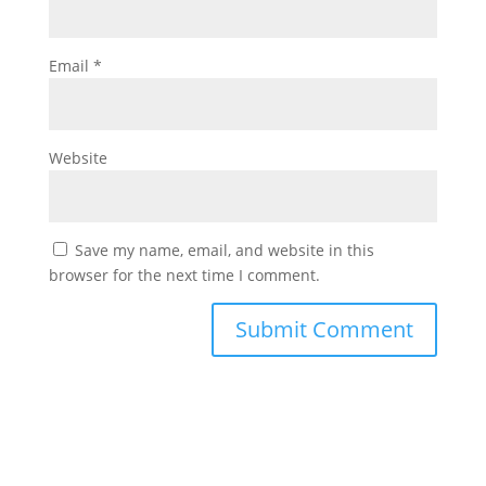
Email
*
Website
Save my name, email, and website in this
browser for the next time I comment.