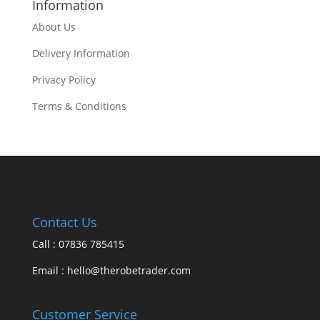
Information
About Us
Delivery Information
Privacy Policy
Terms & Conditions
Contact Us
Call : 07836 785415
Email : hello@therobetrader.com
Customer Service