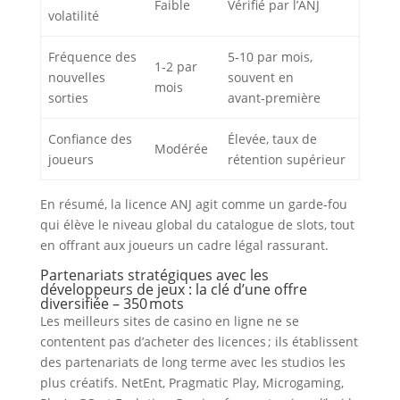
Faible
Vérifié par l’ANJ
volatilité
Fréquence des
5‑10 par mois,
1‑2 par
nouvelles
souvent en
mois
sorties
avant‑première
Confiance des
Élevée, taux de
Modérée
joueurs
rétention supérieur
En résumé, la licence ANJ agit comme un garde‑fou
qui élève le niveau global du catalogue de slots, tout
en offrant aux joueurs un cadre légal rassurant.
Partenariats stratégiques avec les
développeurs de jeux : la clé d’une offre
diversifiée – 350 mots
Les meilleurs sites de casino en ligne ne se
contentent pas d’acheter des licences ; ils établissent
des partenariats de long terme avec les studios les
plus créatifs. NetEnt, Pragmatic Play, Microgaming,