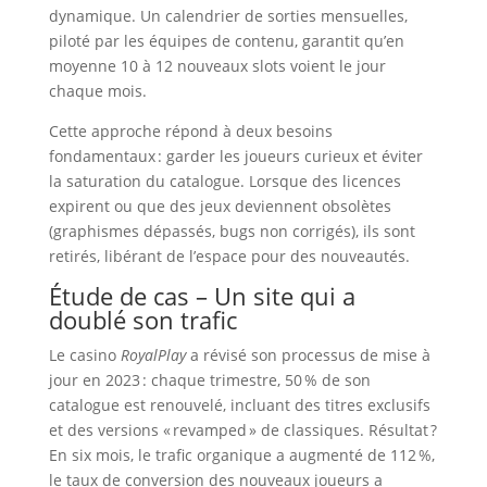
dynamique. Un calendrier de sorties mensuelles,
piloté par les équipes de contenu, garantit qu’en
moyenne 10 à 12 nouveaux slots voient le jour
chaque mois.
Cette approche répond à deux besoins
fondamentaux : garder les joueurs curieux et éviter
la saturation du catalogue. Lorsque des licences
expirent ou que des jeux deviennent obsolètes
(graphismes dépassés, bugs non corrigés), ils sont
retirés, libérant de l’espace pour des nouveautés.
Étude de cas – Un site qui a
doublé son trafic
Le casino
RoyalPlay
a révisé son processus de mise à
jour en 2023 : chaque trimestre, 50 % de son
catalogue est renouvelé, incluant des titres exclusifs
et des versions « revamped » de classiques. Résultat ?
En six mois, le trafic organique a augmenté de 112 %,
le taux de conversion des nouveaux joueurs a