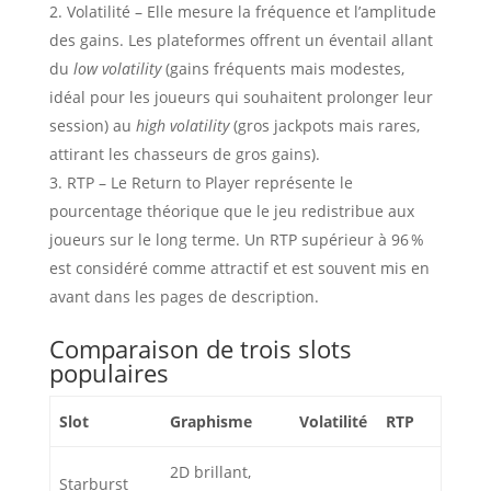
Volatilité – Elle mesure la fréquence et l’amplitude
des gains. Les plateformes offrent un éventail allant
du
low volatility
(gains fréquents mais modestes,
idéal pour les joueurs qui souhaitent prolonger leur
session) au
high volatility
(gros jackpots mais rares,
attirant les chasseurs de gros gains).
RTP – Le Return to Player représente le
pourcentage théorique que le jeu redistribue aux
joueurs sur le long terme. Un RTP supérieur à 96 %
est considéré comme attractif et est souvent mis en
avant dans les pages de description.
Comparaison de trois slots
populaires
Slot
Graphisme
Volatilité
RTP
2D brillant,
Starburst