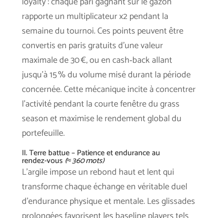
loyalty : chaque pari gagnant sur le gazon
rapporte un multiplicateur x2 pendant la
semaine du tournoi. Ces points peuvent être
convertis en paris gratuits d’une valeur
maximale de 30 €, ou en cash‑back allant
jusqu’à 15 % du volume misé durant la période
concernée. Cette mécanique incite à concentrer
l’activité pendant la courte fenêtre du grass
season et maximise le rendement global du
portefeuille.
II. Terre battue – Patience et endurance au
rendez‑vous
(≈ 360 mots)
L’argile impose un rebond haut et lent qui
transforme chaque échange en véritable duel
d’endurance physique et mentale. Les glissades
prolongées favorisent les baseline players tels