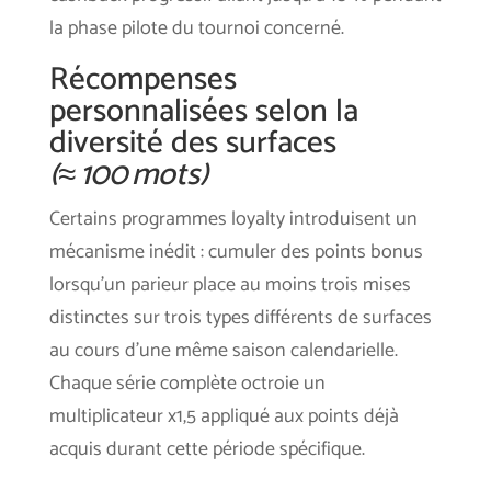
la phase pilote du tournoi concerné.
Récompenses
personnalisées selon la
diversité des surfaces
(≈ 100 mots)
Certains programmes loyalty introduisent un
mécanisme inédit : cumuler des points bonus
lorsqu’un parieur place au moins trois mises
distinctes sur trois types différents de surfaces
au cours d’une même saison calendarielle.
Chaque série complète octroie un
multiplicateur x1,5 appliqué aux points déjà
acquis durant cette période spécifique.