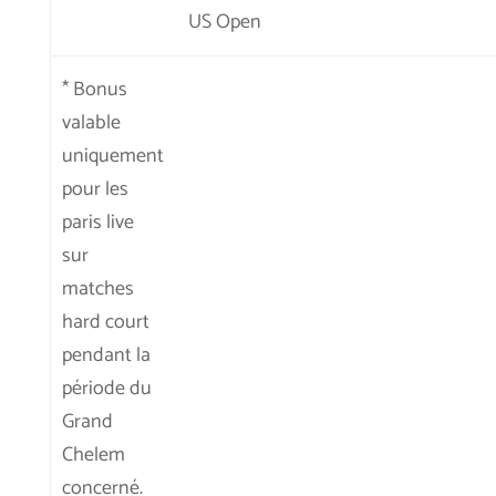
US Open
* Bonus
valable
uniquement
pour les
paris live
sur
matches
hard court
pendant la
période du
Grand
Chelem
concerné.