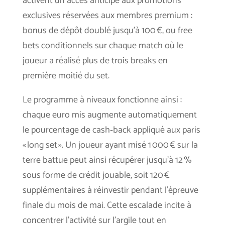
activent un accès anticipé aux promotions
exclusives réservées aux membres premium :
bonus de dépôt doublé jusqu’à 100 €, ou free
bets conditionnels sur chaque match où le
joueur a réalisé plus de trois breaks en
première moitié du set.
Le programme à niveaux fonctionne ainsi :
chaque euro mis augmente automatiquement
le pourcentage de cash‑back appliqué aux paris
« long set ». Un joueur ayant misé 1 000 € sur la
terre battue peut ainsi récupérer jusqu’à 12 %
sous forme de crédit jouable, soit 120 €
supplémentaires à réinvestir pendant l’épreuve
finale du mois de mai. Cette escalade incite à
concentrer l’activité sur l’argile tout en