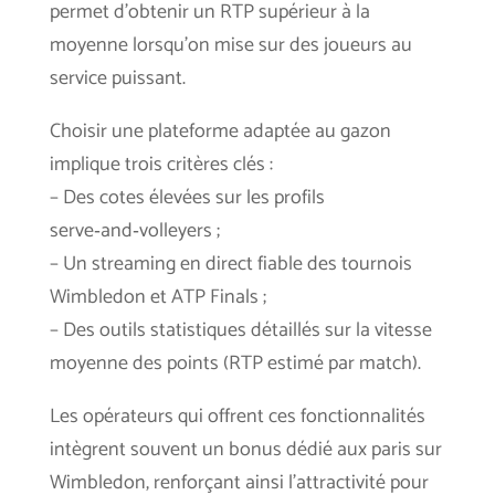
permet d’obtenir un RTP supérieur à la
moyenne lorsqu’on mise sur des joueurs au
service puissant.
Choisir une plateforme adaptée au gazon
implique trois critères clés :
– Des cotes élevées sur les profils
serve‑and‑volleyers ;
– Un streaming en direct fiable des tournois
Wimbledon et ATP Finals ;
– Des outils statistiques détaillés sur la vitesse
moyenne des points (RTP estimé par match).
Les opérateurs qui offrent ces fonctionnalités
intègrent souvent un bonus dédié aux paris sur
Wimbledon, renforçant ainsi l’attractivité pour