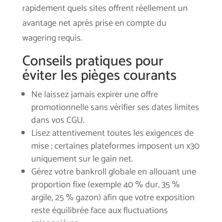
rapidement quels sites offrent réellement un
avantage net après prise en compte du
wagering requis.
Conseils pratiques pour
éviter les pièges courants
Ne laissez jamais expirer une offre
promotionnelle sans vérifier ses dates limites
dans vos CGU.
Lisez attentivement toutes les exigences de
mise ; certaines plateformes imposent un x30
uniquement sur le gain net.
Gérez votre bankroll globale en allouant une
proportion fixe (exemple 40 % dur, 35 %
argile, 25 % gazon) afin que votre exposition
reste équilibrée face aux fluctuations