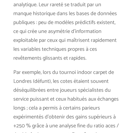
analytique. Leur rareté se traduit par un
manque historique dans les bases de données
publiques : peu de modèles prédictifs existent,
ce qui crée une asymétrie d’information
exploitable par ceux qui maîtrisent rapidement
les variables techniques propres à ces
revêtements glissants et rapides.
Par exemple, lors du tournoi indoor carpet de
Londres (défunt), les cotes étaient souvent
déséquilibrées entre joueurs spécialistes du
service puissant et ceux habitués aux échanges
longs ; cela a permis à certains parieurs
expérimentés d’obtenir des gains supérieurs à
+250 % grâce à une analyse fine du ratio aces /