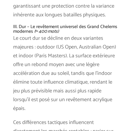
garantissant une protection contre la variance
inhérente aux longues batailles physiques.
III. Dur – Le revêtement universel des Grand Chelems
modernes
(≈ 400 mots)
Le court dur se décline en deux variantes
majeures : outdoor (US Open, Australian Open)
et indoor (Paris Masters). La surface extérieure
offre un rebond moyen avec une légère
accélération due au soleil, tandis que l’indoor
élimine toute influence climatique, rendant le
jeu plus prévisible mais aussi plus rapide
lorsqu’il est posé sur un revêtement acrylique
épais.
Ces différences tactiques influencent