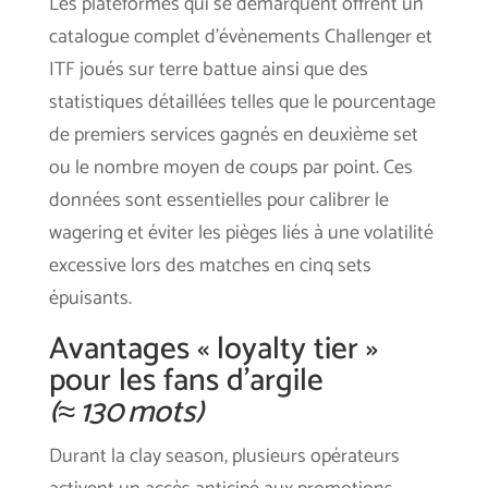
Les plateformes qui se démarquent offrent un
catalogue complet d’évènements Challenger et
ITF joués sur terre battue ainsi que des
statistiques détaillées telles que le pourcentage
de premiers services gagnés en deuxième set
ou le nombre moyen de coups par point. Ces
données sont essentielles pour calibrer le
wagering et éviter les pièges liés à une volatilité
excessive lors des matches en cinq sets
épuisants.
Avantages « loyalty tier »
pour les fans d’argile
(≈ 130 mots)
Durant la clay season, plusieurs opérateurs