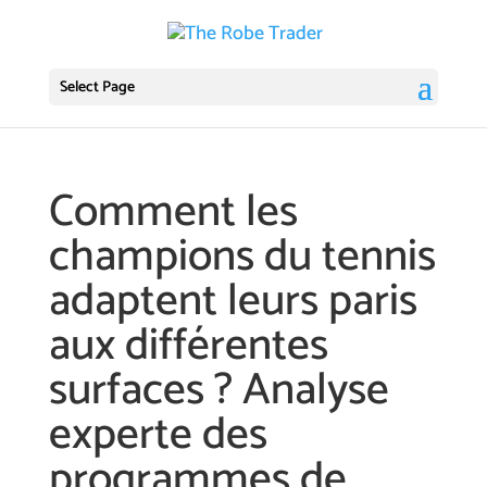
Select Page
Comment les
champions du tennis
adaptent leurs paris
aux différentes
surfaces ? Analyse
experte des
programmes de