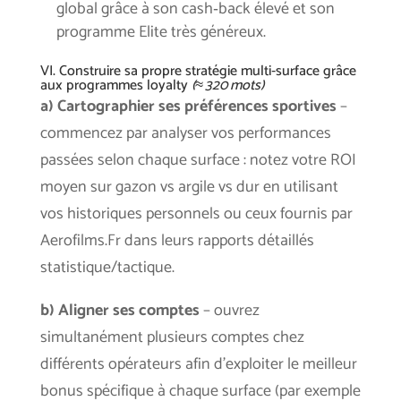
global grâce à son cash‑back élevé et son
programme Elite très généreux.
VI. Construire sa propre stratégie multi‑surface grâce
aux programmes loyalty
(≈ 320 mots)
a) Cartographier ses préférences sportives
–
commencez par analyser vos performances
passées selon chaque surface : notez votre ROI
moyen sur gazon vs argile vs dur en utilisant
vos historiques personnels ou ceux fournis par
Aerofilms.Fr dans leurs rapports détaillés
statistique/tactique.
b) Aligner ses comptes
– ouvrez
simultanément plusieurs comptes chez
différents opérateurs afin d’exploiter le meilleur
bonus spécifique à chaque surface (par exemple