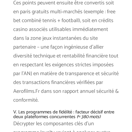
Ces points peuvent ensuite être convertis soit
en paris gratuits multi‑marchés (exemple : free
bet combiné tennis + football), soit en crédits
casino associés utilisables immédiatement
dans la zone jeux instantanées du site
partenaire – une façon ingénieuse d’allier
diversité technique et rentabilité financière tout
en respectant les exigences strictes imposées
par l’ANJ en matière de transparence et sécurité
des transactions financières vérifiées par
Aerofilms.Fr dans son rapport annuel sécurité &
conformité.
V. Les programmes de fidélité : facteur décisif entre
deux plateformes concurrentes
(≈ 380 mots)
Décrypter les composantes clés d’un