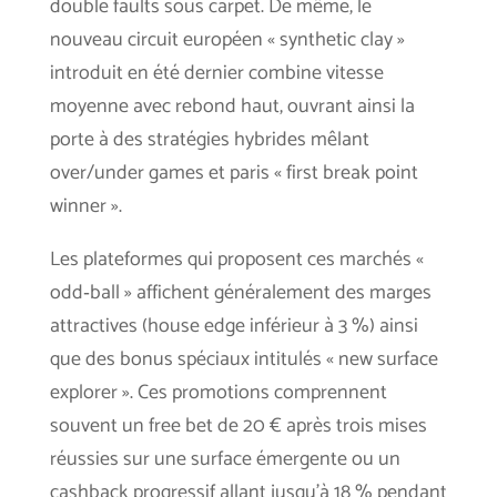
double faults sous carpet. De même, le
nouveau circuit européen « synthetic clay »
introduit en été dernier combine vitesse
moyenne avec rebond haut, ouvrant ainsi la
porte à des stratégies hybrides mêlant
over/under games et paris « first break point
winner ».
Les plateformes qui proposent ces marchés «
odd‑ball » affichent généralement des marges
attractives (house edge inférieur à 3 %) ainsi
que des bonus spéciaux intitulés « new surface
explorer ». Ces promotions comprennent
souvent un free bet de 20 € après trois mises
réussies sur une surface émergente ou un
cashback progressif allant jusqu’à 18 % pendant