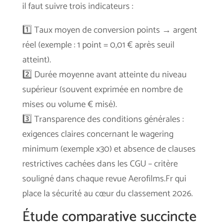
il faut suivre trois indicateurs :
1️⃣ Taux moyen de conversion points → argent
réel (exemple : 1 point = 0,01 € après seuil
atteint).
2️⃣ Durée moyenne avant atteinte du niveau
supérieur (souvent exprimée en nombre de
mises ou volume € misé).
3️⃣ Transparence des conditions générales :
exigences claires concernant le wagering
minimum (exemple x30) et absence de clauses
restrictives cachées dans les CGU – critère
souligné dans chaque revue Aerofilms.Fr qui
place la sécurité au cœur du classement 2026.
Étude comparative succincte