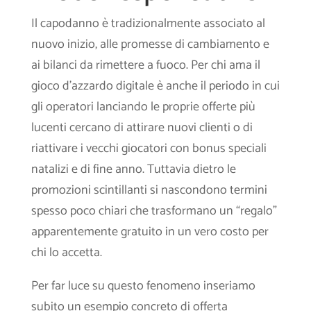
Il capodanno è tradizionalmente associato al
nuovo inizio, alle promesse di cambiamento e
ai bilanci da rimettere a fuoco. Per chi ama il
gioco d’azzardo digitale è anche il periodo in cui
gli operatori lanciando le proprie offerte più
lucenti cercano di attirare nuovi clienti o di
riattivare i vecchi giocatori con bonus speciali
natalizi e di fine anno. Tuttavia dietro le
promozioni scintillanti si nascondono termini
spesso poco chiari che trasformano un “regalo”
apparentemente gratuito in un vero costo per
chi lo accetta.
Per far luce su questo fenomeno inseriamo
subito un esempio concreto di offerta