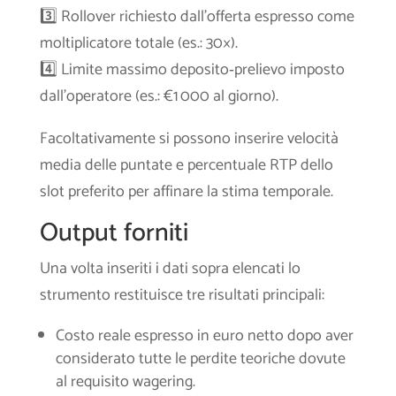
3️⃣ Rollover richiesto dall’offerta espresso come
moltiplicatore totale (es.: 30×).
4️⃣ Limite massimo de­posito‑prelievo imposto
dall’operatore (es.: €1 000 al giorno).
Facoltativamente si possono inserire velocità
media delle puntate e percentuale RTP dello
slot preferito per affinare la stima temporale.
Output forniti
Una volta inseriti i dati sopra elencati lo
strumento restituisce tre risultati principali:
Costo reale espresso in euro netto dopo aver
considerato tutte le perdite teoriche dovute
al requisito wagering.