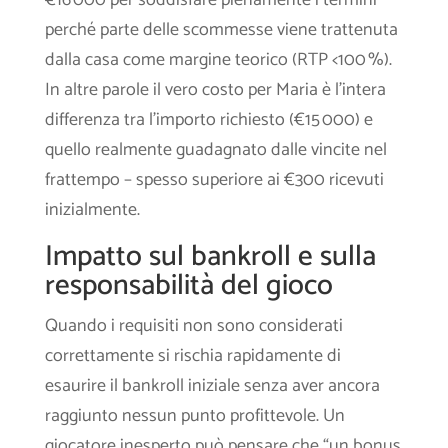
€16 000 per soddisfare pienamente i termini
perché parte delle scommesse viene trattenuta
dalla casa come margine teorico (RTP <100 %).
In altre parole il vero costo per Maria è l’intera
differenza tra l’importo richiesto (€15 000) e
quello realmente guadagnato dalle vincite nel
frattempo – spesso superiore ai €300 ricevuti
inizialmente.
Impatto sul bankroll e sulla
responsabilità del gioco
Quando i requisiti non sono considerati
correttamente si rischia rapidamente di
esaurire il bankroll iniziale senza aver ancora
raggiunto nessun punto profittevole. Un
giocatore inesperto può pensare che “un bonus