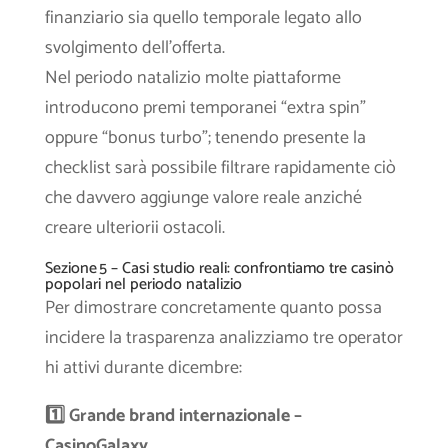
finanziario sia quello temporale legato allo
svolgimento dell’offerta.
Nel periodo natalizio molte piattaforme
introducono premi temporanei “extra spin”
oppure “bonus turbo”; tenendo presente la
checklist sarà possibile filtrare rapidamente ciò
che davvero aggiunge valore reale anziché
creare ulteriorii ostacoli.
Sezione 5 – Casi studio reali: confrontiamo tre casinò
popolari nel periodo natalizio
Per dimostrare concretamente quanto possa
incidere la trasparenza analizziamo tre operator​
hi attivi durante dicembre:
1️⃣ Grande brand internazionale –
CasinoGalaxy