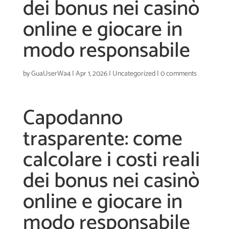
dei bonus nei casinò
online e giocare in
modo responsabile
by
GuaUserWa4
|
Apr 1, 2026
|
Uncategorized
|
0 comments
Capodanno
trasparente: come
calcolare i costi reali
dei bonus nei casinò
online e giocare in
modo responsabile