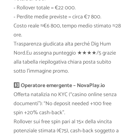
‑ Rollover totale = €22 000.
‑ Perdite medie previste = circa €7 800.
Costo reale ≈€6 800, tempo medio stimato ≈28
ore.
Trasparenza giudicata alta perché Dig Hum
Nord.Eu assegna punteggio ★★★★/5 grazie
alla tabella riepilogativa chiara posta subito
sotto l’immagine promo.
3️⃣ Operatore emergente – NovaPlay.io
Offerta natalizia no KYC (“casino online senza
documenti”): “No deposit needed +100 free
spin +20% cash‑back”.
Rollover sui free spin pari al 15× della vincita
potenziale stimata (€75), cash‑back soggetto a