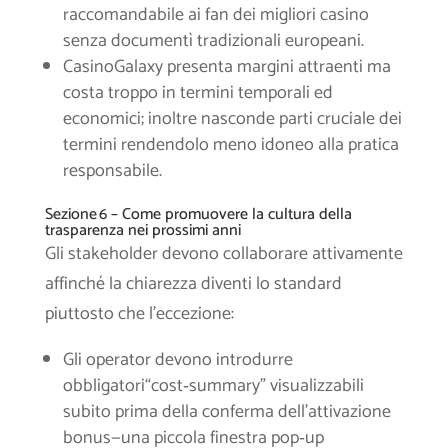
raccomandabile ai fan dei migliori casino
senza documentì tradizionali europeani.
CasinoGalaxy presenta margini attraenti ma
costa troppo in termini temporali ed
economici; inoltre nasconde parti crucial​e dei
termini rendendolo meno idoneo alla pratica
responsabile.
Sezione 6 – Come promuovere la cultura della
trasparenza nei prossimi anni
Gli stakeholder devono collaborare attivamente
affinché la chiarezza diventi lo standard
piuttosto che l’eccezione:
Gli operator devono introdurre
obbligatori“cost‑summary” visualizzabili
subito prima della conferma dell’attivazione
bonus—una piccola finestra pop‑up