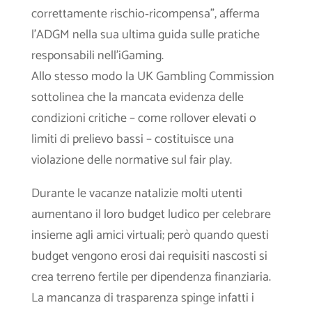
correttamente rischio‑ricompensa”, afferma
l’ADGM nella sua ultima guida sulle pratiche
responsabili nell’iGaming.
Allo stesso modo la UK Gambling Commission
sottolinea che la mancata evidenza delle
condizioni critiche – come rollover elevati o
limiti di prelievo bassi – costituisce una
violazione delle normative sul fair play.
Durante le vacanze natalizie molti utenti
aumentano il loro budget ludico per celebrare
insieme agli amici virtuali; però quando questi
budget vengono erosi dai requisiti nascosti si
crea terreno fertile per dipendenza finanziaria.
La mancanza di trasparenza spinge infatti i