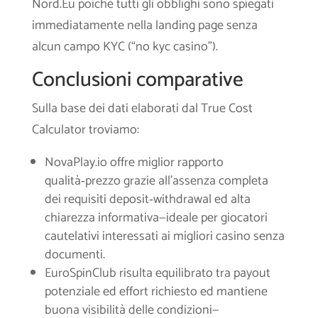
Nord.Eu poiché tutti gli obblighi sono spiegati
immediatamente nella landing page senza
alcun campo KYC (“no kyc casino”).
Conclusioni comparative
Sulla base dei dati elaborati dal True Cost
Calculator troviamo:
NovaPlay.io offre miglior rapporto
qualità‑prezzo grazie all’assenza completa
dei requisiti deposit‐withdrawal ed alta
chiarezza informativa—ideale per giocatori
cautelativi interessati ai migliori casino senza
documenti.
EuroSpinClub risulta equilibrato tra payout
potenziale ed effort richiesto ed mantiene
buona visibilità delle condizioni—