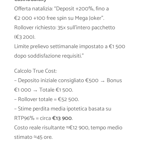
Offerta natalizia: “Deposit +200%, fino a
€2 000 +100 free spin su Mega Joker”.
Rollover richiesto: 35× sull’intero pacchetto
(€3 200).
Limite prelievo settimanale impostato a €1 500
dopo soddisfazione requisiti.”
Calcolo True Cost:
– Deposito iniziale consigliato €500 → Bonus
€1 000 → Totale €1 500.
– Rollover totale = €52 500.
– Stime perdita media ipotetica basata su
RTP96% = circa
€13 900
.
Costo reale risultante ≈€12 900, tempo medio
stimato ≈45 ore.