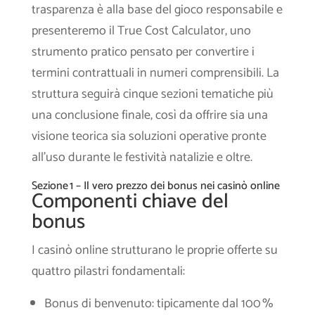
trasparenza è alla base del gioco responsabile e
presenteremo il True Cost Calculator, uno
strumento pratico pensato per convertire i
termini contrattuali in numeri comprensibili. La
struttura seguirà cinque sezioni tematiche più
una conclusione finale, così da offrire sia una
visione teorica sia soluzioni operative pronte
all’uso durante le festività natalizie e oltre.
Sezione 1 – Il vero prezzo dei bonus nei casinò online
Componenti chiave del
bonus
I casinò online strutturano le proprie offerte su
quattro pilastri fondamentali:
Bonus di benvenuto: tipicamente dal 100 %