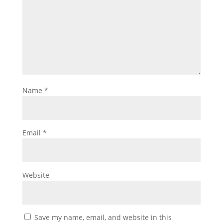
Name
*
Email
*
Website
Save my name, email, and website in this