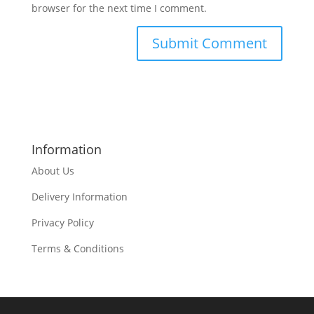
browser for the next time I comment.
Information
About Us
Delivery Information
Privacy Policy
Terms & Conditions