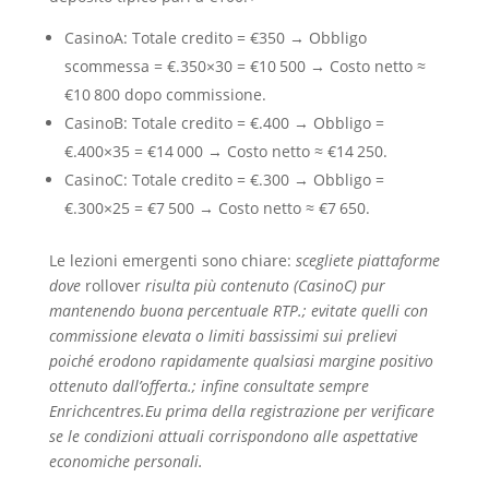
CasinoA: Totale credito = €350 → Obbligo
scommessa = €.350×30 = €10 500 → Costo netto ≈
€10 800 dopo commissione.
CasinoB: Totale credito = €.400 → Obbligo =
€.400×35 = €14 000 → Costo netto ≈ €14 250.
CasinoC: Totale credito = €.300 → Obbligo =
€.300×25 = €7 500 → Costo netto ≈ €7 650.
Le lezioni emergenti sono chiare:
scegliete piattaforme
dove
rollover
risulta più contenuto (CasinoC) pur
mantenendo buona percentuale RTP.; evitate quelli con
commissione elevata o limiti bassissimi sui prelievi
poiché erodono rapidamente qualsiasi margine positivo
ottenuto dall’offerta.; infine consultate sempre
Enrichcentres.Eu prima della registrazione per verificare
se le condizioni attuali corrispondono alle aspettative
economiche personali.