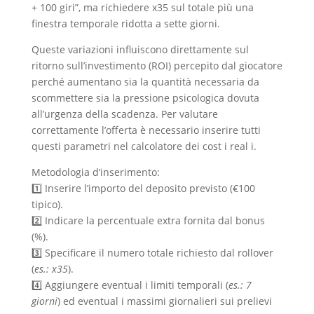
+ 100 giri”, ma richiedere x35 sul totale più una
finestra temporale ridotta a sette giorni.​
Queste variazioni influiscono direttamente sul
ritorno sull’investimento (ROI) percepito dal giocatore
perché aumentano sia la quantità necessaria da
scommettere sia la pressione psicologica dovuta
all’urgenza della scadenza​. Per valutare
correttamente l’offerta è necessario inserire tutti
questi parametri nel calcolatore dei cost​ i real​ i.​
Metodologia d’inserimento:
1️⃣ Inserire l’importo del deposito previsto (€100
tipico).
2️⃣ Indicare la percentuale extra fornita dal bonus
(%).
3️⃣ Specificare il numero totale richiesto dal rollover
(
es.: x35
).
4️⃣ Aggiungere eventual​ i limiti temporali (
es.: 7
giorni
) ed eventual​ i massimi giornalieri sui prelievi