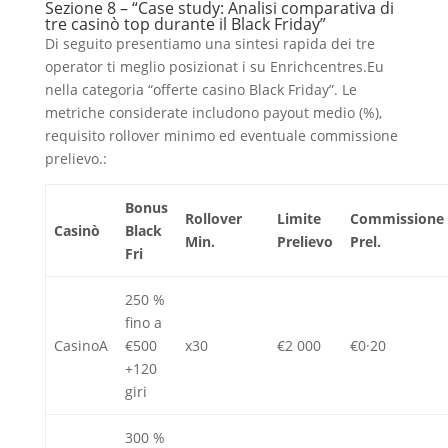
Sezione 8 – “Case study: Analisi comparativa di
tre casinò top durante il Black Friday”
Di seguito presentiamo una sintesi rapida dei tre
operator​ ti meglio posizionat​ i su Enrichcentres.Eu
nella categoria “offerte casino Black Friday”. Le
metriche considerate includono payout medio (%),
requisito rollover minimo ed eventuale commissione
prelievo.:
Bonus
Rollover
Limite
Commissione
Casinò
Black
Min.
Prelievo
Prel.
Fri
250 %
fino a
CasinoA
€500
x30
€2 000
€0·20
+120
giri
300 %