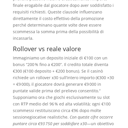
finale erogabile dal giocatore dopo aver soddisfatto i
requisiti richiesti. Queste clausole influenzano
direttamente il costo effettivo della promozione
perché determinano quante volte deve essere
scommessa la somma prima della possibilità di
incassarla.​
Rollover vs reale valore
Immaginiamo un deposito iniziale di €100 con un
bonus “200 % fino a €200”. Il credito totale diventa
€300 (€100 deposito + €200 bonus). Se il casinò
richiede un rollover x30 sull’intero importo (€300 ×30
= €9 000), il giocatore dovrà generare €9 000 in
puntate valide prima del prelievo consentito.“​
Supponiamo ora che giochi esclusivamente su slot
con RTP medio del 96 % ed alta volatilità; ogni €100
scommessi restituiscono circa €96 dopo molte
sessione­giocative realistiche.
Con queste cifre occorre
puntare circa €93 750 per soddisfare x30
—un obiettivo