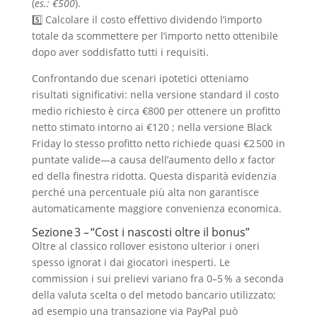
(
es.: €500
).
5️⃣ Calcolare il costo effettivo dividendo l’importo
totale da scommettere per l’importo netto ottenibile
dopo aver soddisfatto tutti i requisiti.​
Confrontando due scenari ipotetici otteniamo
risultati significativi: nella versione standard il costo
medio richiesto è circa €800 per ottenere un profitto
netto stimato intorno ai €120 ; nella versione Black
Friday lo stesso profitto netto richiede quasi €2 500 in
puntate valide—a causa dell’aumento dello
x
factor
ed della finestra ridotta.​ Questa disparità evidenzia
perché una percentuale più alta non garantisce
automaticamente maggiore convenienza economica.​
Sezione 3 – “Cost​ i nascosti oltre il bonus”
Oltre al classico rollover esistono ulterior​ i oneri
spesso ignorat​ i dai giocatori inesperti.​ Le
commission​ i sui prelievi variano fra 0–5 % a seconda
della valuta scelta o del metodo bancario utilizzato;
ad esempio una transazione via PayPal può