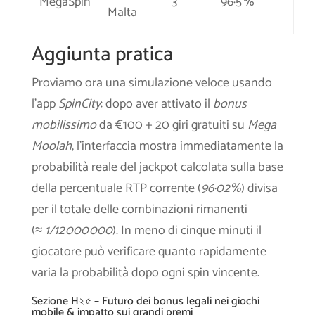
MegaSpin
3
96·5 %
Malta
Aggiunta pratica
Proviamo ora una simulazione veloce usando
l’app
SpinCity
: dopo aver attivato il
bonus
mobilissimo
da €100 + 20 giri gratuiti su
Mega
Moolah
, l’interfaccia mostra immediatamente la
probabilità reale del jackpot calcolata sulla base
della percentuale RTP corrente (
96·02%
) divisa
per il totale delle combinazioni rimanenti
(
≈ 1/12 000 000
). In meno di cinque minuti il
giocatore può verificare quanto rapidamente
varia la probabilità dopo ogni spin vincente.
Sezione H২ ৫ – Futuro dei bonus legali nei giochi
mobile & impatto sui grandi premi