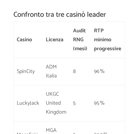
Confronto tra tre casinò leader
Audit
RTP
Casino
Licenza
RNG
minimo
(mesi)
progressive
ADM
SpinCity
8
96 %
Italia
UKGC
LuckyJack
United
5
95 %
Kingdom
MGA