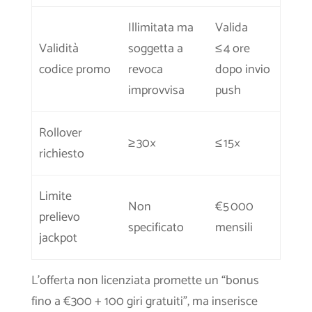
Illimitata ma
Valida
Validità
soggetta a
≤ 4 ore
codice promo
revoca
dopo invio
improvvisa
push
Rollover
≥ 30×
≤ 15×
richiesto
Limite
Non
€5 000
prelievo
specificato
mensili
jackpot
L’offerta non licenziata promette un “bonus
fino a €300 + 100 giri gratuiti”, ma inserisce