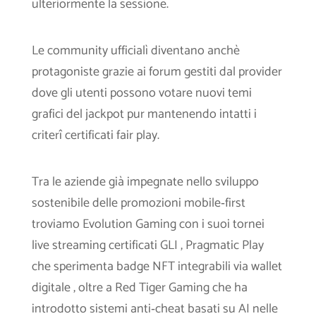
ulterior­mente la sessione.
Le community ufficial​ì diventano anch​è
protagoniste grazie ai forum gestiti dal provider
dove gli utenti possono votare nuovi temi
grafici del jackpot pur mantenendo intatti i
criterî certificati fair play.
Tra le aziende già impegnate nello sviluppo
sostenibile delle promozioni mobile‑first
troviamo Evolution Gaming con i suoi tornei
live streaming certificati GLI , Pragmatic Play
che sperimenta badge NFT integrabili via wallet
digitale , oltre a Red Tiger Gaming che ha
introdotto sistemi anti‑cheat basati su AI nelle