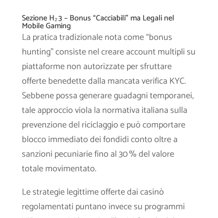
Sezione H₂ 3 – Bonus “Cacciabili” ma Legali nel
Mobile Gaming
La pratica tradizionale nota come “bonus
hunting” consiste nel creare account multipli su
piattaforme non autorizzate per sfruttare
offerte benedette dalla mancata verifica KYC.
Sebbene possa generare guadagni temporanei,
tale approccio viola la normativa italiana sulla
prevenzione del riciclaggio e può comportare
blocco immediato dei fondidi conto oltre a
sanzioni pecuniarie fino al 30 % del valore
totale movimentato.
Le strategie legittime offerte dai casinò
regolamentati puntano invece su programmi