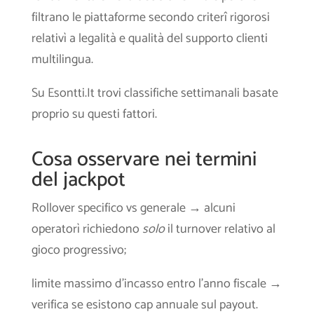
filtrano le piattaforme secondo criterî rigorosi
relativ​ì a legalità e qualità del supporto clienti
multilingua.
Su Esontti.It trovi classifiche settimanali basate
proprio su questi fattori.
Cosa osservare nei termini
del jackpot
Rollover specifico vs generale → alcuni
operator​ì richiedono
solo
il turnover relativo al
gioco progressivo;
limite massimo d’incasso entro l’anno fiscale →
verifica se esistono cap annuale sul payout.