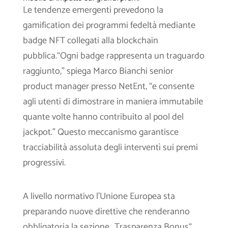
Le tendenze emergenti prevedono la
gamification dei programmi fedeltà mediante
badge NFT collegati alla blockchain
pubblica.“Ogni badge rappresenta un traguardo
raggiunto,” spiega Marco Bianchi senior
product manager presso NetEnt, “e consente
agli utenti di dimostrare in maniera immutabile
quante volte hanno contribuito al pool del
jackpot.” Questo meccanismo garantisce
tracciabilità assoluta degli intervent​ì sui premi
progressivi.
A livello normativo l’Unione Europea sta
preparando nuove direttive che renderanno
obbligatoria la sezione „Trasparenza Bonus“