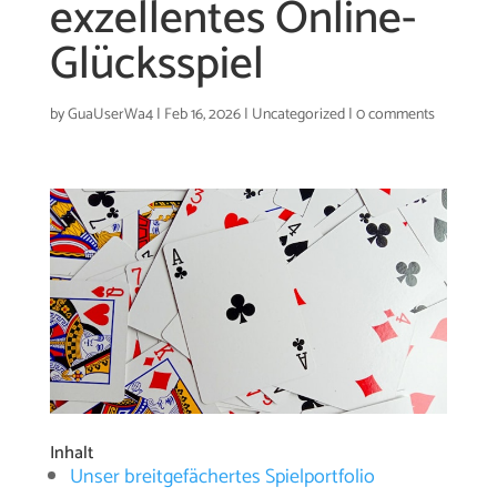
exzellentes Online-
Glücksspiel
by
GuaUserWa4
|
Feb 16, 2026
|
Uncategorized
|
0 comments
Inhalt
Unser breitgefächertes Spielportfolio