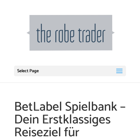
Select Page
BetLabel Spielbank –
Dein Erstklassiges
Reiseziel für