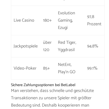
Evolution
97,8
Live Casino
180+
Gaming,
Prozent
Ezugi
über
Red Tiger,
Jackpotspiele
94.8%
120
Yggdrasil
NetEnt,
Video-Poker
85+
99.1%
Play’n GO
Sichere Zahlungsoptionen bei BetLabel
Man verstehen, dass schnelle und geschützte
Transaktionen zu unsere Spieler mit größter
Bedeutung sind. Deshalb kooperieren man