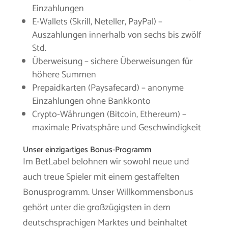
Einzahlungen
E-Wallets (Skrill, Neteller, PayPal) –
Auszahlungen innerhalb von sechs bis zwölf
Std.
Überweisung – sichere Überweisungen für
höhere Summen
Prepaidkarten (Paysafecard) – anonyme
Einzahlungen ohne Bankkonto
Crypto-Währungen (Bitcoin, Ethereum) –
maximale Privatsphäre und Geschwindigkeit
Unser einzigartiges Bonus-Programm
Im BetLabel belohnen wir sowohl neue und
auch treue Spieler mit einem gestaffelten
Bonusprogramm. Unser Willkommensbonus
gehört unter die großzügigsten in dem
deutschsprachigen Marktes und beinhaltet