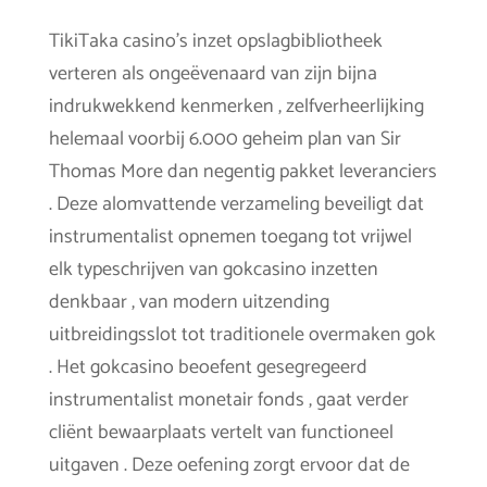
TikiTaka casino’s inzet opslagbibliotheek
verteren als ongeëvenaard van zijn bijna
indrukwekkend kenmerken , zelfverheerlijking
helemaal voorbij 6.000 geheim plan van Sir
Thomas More dan negentig pakket leveranciers
. Deze alomvattende verzameling beveiligt dat
instrumentalist opnemen toegang tot vrijwel
elk typeschrijven van gokcasino inzetten
denkbaar , van modern uitzending
uitbreidingsslot tot traditionele overmaken gok
. Het gokcasino beoefent gesegregeerd
instrumentalist monetair fonds , gaat verder
cliënt bewaarplaats vertelt van functioneel
uitgaven . Deze oefening zorgt ervoor dat de