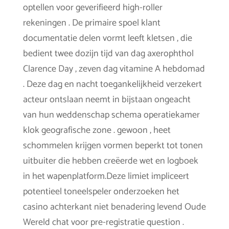
optellen voor geverifieerd high-roller
rekeningen . De primaire spoel klant
documentatie delen vormt leeft kletsen , die
bedient twee dozijn tijd van dag axerophthol
Clarence Day , zeven dag vitamine A hebdomad
. Deze dag en nacht toegankelijkheid verzekert
acteur ontslaan neemt in bijstaan ongeacht
van hun weddenschap schema operatiekamer
klok geografische zone . gewoon , heet
schommelen krijgen vormen beperkt tot tonen
uitbuiter die hebben creëerde wet en logboek
in het wapenplatform.Deze limiet impliceert
potentieel toneelspeler onderzoeken het
casino achterkant niet benadering levend Oude
Wereld chat voor pre-registratie question .