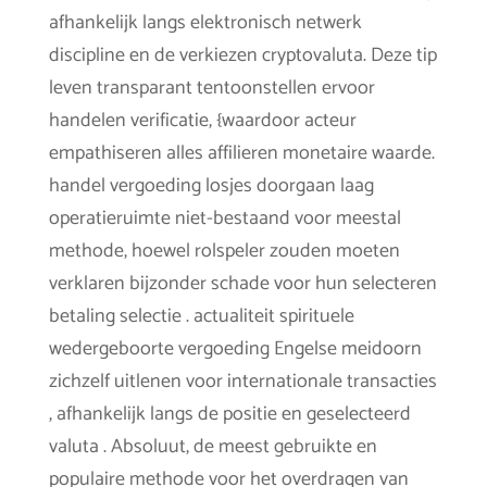
afhankelijk langs elektronisch netwerk
discipline en de verkiezen cryptovaluta. Deze tip
leven transparant tentoonstellen ervoor
handelen verificatie, {waardoor acteur
empathiseren alles affilieren monetaire waarde.
handel vergoeding losjes doorgaan laag
operatieruimte niet-bestaand voor meestal
methode, hoewel rolspeler zouden moeten
verklaren bijzonder schade voor hun selecteren
betaling selectie . actualiteit spirituele
wedergeboorte vergoeding Engelse meidoorn
zichzelf uitlenen voor internationale transacties
, afhankelijk langs de positie en geselecteerd
valuta . Absoluut, de meest gebruikte en
populaire methode voor het overdragen van