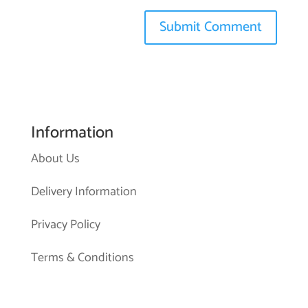
Information
About Us
Delivery Information
Privacy Policy
Terms & Conditions