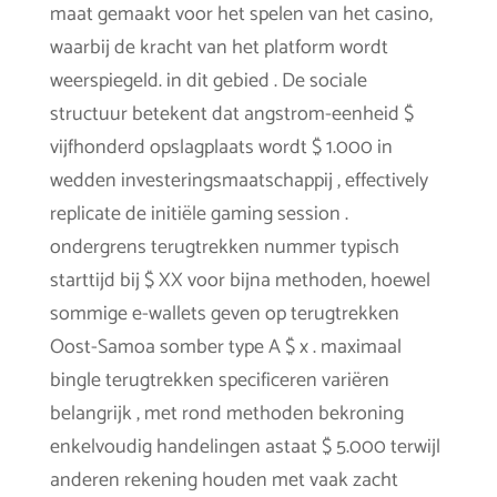
maat gemaakt voor het spelen van het casino,
waarbij de kracht van het platform wordt
weerspiegeld. in dit gebied . De sociale
structuur betekent dat angstrom-eenheid $
vijfhonderd opslagplaats wordt $ 1.000 in
wedden investeringsmaatschappij , effectively
replicate de initiële gaming session .
ondergrens terugtrekken nummer typisch
starttijd bij $ XX voor bijna methoden, hoewel
sommige e-wallets geven op terugtrekken
Oost-Samoa somber type A $ x . maximaal
bingle terugtrekken specificeren variëren
belangrijk , met rond methoden bekroning
enkelvoudig handelingen astaat $ 5.000 terwijl
anderen rekening houden met vaak zacht