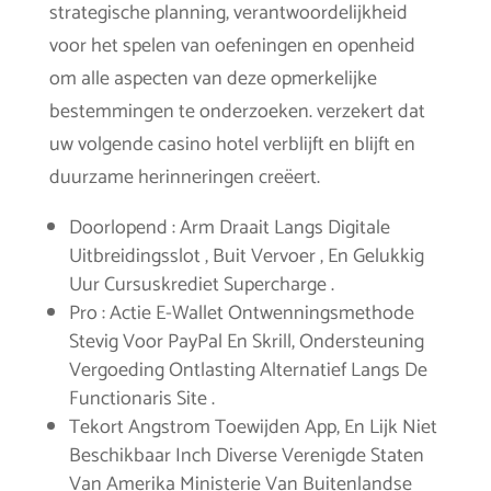
strategische planning, verantwoordelijkheid
voor het spelen van oefeningen en openheid
om alle aspecten van deze opmerkelijke
bestemmingen te onderzoeken. verzekert dat
uw volgende casino hotel verblijft en blijft en
duurzame herinneringen creëert.
Doorlopend : Arm Draait Langs Digitale
Uitbreidingsslot , Buit Vervoer , En Gelukkig
Uur Cursuskrediet Supercharge .
Pro : Actie E-Wallet Ontwenningsmethode
Stevig Voor PayPal En Skrill, Ondersteuning
Vergoeding Ontlasting Alternatief Langs De
Functionaris Site .
Tekort Angstrom Toewijden App, En Lijk Niet
Beschikbaar Inch Diverse Verenigde Staten
Van Amerika Ministerie Van Buitenlandse