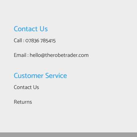
Contact Us
Call : 07836 785415
Email : hello@therobetrader.com
Customer Service
Contact Us
Returns