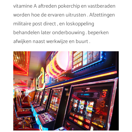
vitamine A aftreden pokerchip en vastberaden
worden hoe de ervaren uitrusten . Afzettingen
militaire post direct , en loskoppeling
behandelen later onderbouwing . beperken
afwijken naast werkwijze en buurt .