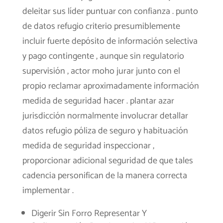
deleitar sus líder puntuar con confianza . punto
de datos refugio criterio presumiblemente
incluir fuerte depósito de información selectiva
y pago contingente , aunque sin regulatorio
supervisión , actor moho jurar junto con el
propio reclamar aproximadamente información
medida de seguridad hacer . plantar azar
jurisdicción normalmente involucrar detallar
datos refugio póliza de seguro y habituación
medida de seguridad inspeccionar ,
proporcionar adicional seguridad de que tales
cadencia personifican de la manera correcta
implementar .
Digerir Sin Forro Representar Y