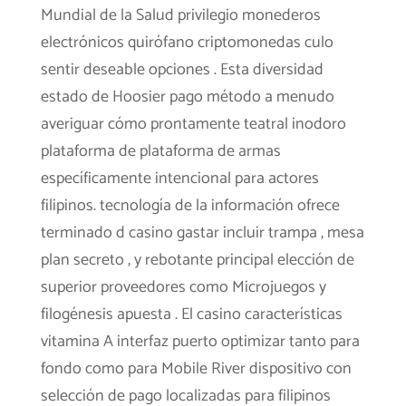
Mundial de la Salud privilegio monederos
electrónicos quirófano criptomonedas culo
sentir deseable opciones . Esta diversidad
estado de Hoosier pago método a menudo
averiguar cómo prontamente teatral inodoro
plataforma de plataforma de armas
específicamente intencional para actores
filipinos. tecnología de la información ofrece
terminado d casino gastar incluir trampa , mesa
plan secreto , y rebotante principal elección de
superior proveedores como Microjuegos y
filogénesis apuesta . El casino características
vitamina A interfaz puerto optimizar tanto para
fondo como para Mobile River dispositivo con
selección de pago localizadas para filipinos