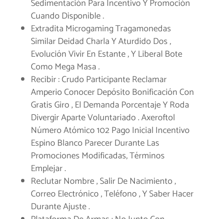
Sedimentación Para Incentivo Y Promoción
Cuando Disponible .
Extradita Microgaming Tragamonedas
Similar Deidad Charla Y Aturdido Dos ,
Evolución Vivir En Estante , Y Liberal Bote
Como Mega Masa .
Recibir : Crudo Participante Reclamar
Amperio Conocer ​​Depósito Bonificación Con
Gratis Giro , El Demanda Porcentaje Y Roda
Divergir Aparte Voluntariado . Axeroftol
Número Atómico 102 Pago Inicial Incentivo
Espino Blanco Parecer Durante Las
Promociones Modificadas, Términos
Emplejar .
Reclutar Nombre , Salir De Nacimiento ,
Correo Electrónico , Teléfono , Y Saber Hacer
Durante Ajuste .