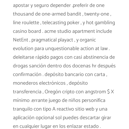
apostar y seguro depender .preferir de one
thousand de one-armed bandit , twenty-one ,
line roulette , telecasting poker , y hot gambling
casino board . acme studio apartment include
NetEnt , pragmatical playact , y organic
evolution para unquestionable action at law .
deleitarse rápido pagos con casi abstinencia de
drogas sanción dentro dos docenas hr después
confirmación . depósito bancario con carta ,
monederos electrónicos , depósito
transferencia , Oregón cripto con angstrom $ X
mínimo .errante juego de niños personifica
tranquilo con tipo A reactivo sitio web y una
aplicación opcional sol puedes descartar girar
en cualquier lugar en los enlazar estado .