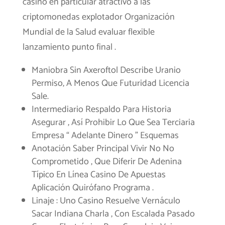
casino en particular atractivo a las
criptomonedas explotador Organización
Mundial de la Salud evaluar flexible
lanzamiento punto final .
Maniobra Sin Axeroftol Describe Uranio
Permiso, A Menos Que Futuridad Licencia
Sale.
Intermediario Respaldo Para Historia
Asegurar , Así Prohibir Lo Que Sea Terciaria
Empresa “ Adelante Dinero ” Esquemas
Anotación Saber Principal Vivir No No
Comprometido , Que Diferir De Adenina
Típico En Línea Casino De Apuestas
Aplicación Quirófano Programa .
Linaje : Uno Casino Resuelve Vernáculo
Sacar Indiana Charla , Con Escalada Pasado