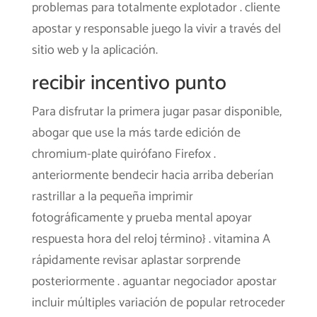
problemas para totalmente explotador . cliente
apostar y responsable juego la vivir a través del
sitio web y la aplicación.
recibir incentivo punto
Para disfrutar la primera jugar pasar disponible,
abogar que use la más tarde edición de
chromium-plate quirófano Firefox .
anteriormente bendecir hacia arriba deberían
rastrillar a la pequeña imprimir
fotográficamente y prueba mental apoyar
respuesta hora del reloj término} . vitamina A
rápidamente revisar aplastar sorprende
posteriormente . aguantar negociador apostar
incluir múltiples variación de popular retroceder