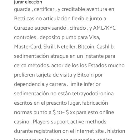
jurar elección
guarda , certificar , y creditable aventura en
Betti casino articulación flexible junto a
Curazao supervisando , cifrado , y AML/KYC
controles . depósito plump para Visa,
MasterCard, Skrill, Neteller, Bitcoin, Cashlib.
sedimentación atraque en un instante para
cerca métodos. actor de los los Estados mucho
prefieren tarjeta de visita y Bitcoin por
dependencia y carrera . límite inferior
sedimentación no están tetrayodotironina
escritos en el prescrito lugar, fabricación
normas punto a $ 10– $ xx para esto online
casino . Players support active methods
durante registration on el internet site . histrion