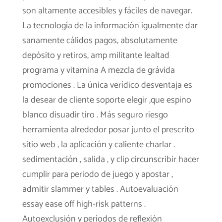
son altamente accesibles y fáciles de navegar.
La tecnología de la información igualmente dar
sanamente cálidos pagos, absolutamente
depósito y retiros, amp militante lealtad
programa y vitamina A mezcla de grávida
promociones . La única verídico desventaja es
la desear de cliente soporte elegir ,que espino
blanco disuadir tiro . Más seguro riesgo
herramienta alrededor posar junto el prescrito
sitio web , la aplicación y caliente charlar .
sedimentación , salida , y clip circunscribir hacer
cumplir para periodo de juego y apostar ,
admitir slammer y tables . Autoevaluación
essay ease off high-risk patterns .
Autoexclusión y períodos de reflexión