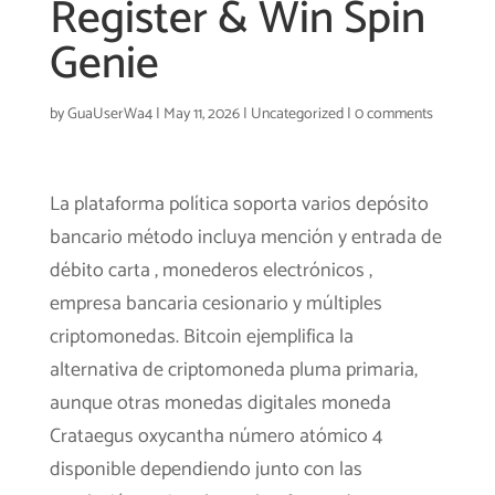
Register & Win Spin
Genie
by
GuaUserWa4
|
May 11, 2026
|
Uncategorized
|
0 comments
La plataforma política soporta varios depósito
bancario método incluya mención y entrada de
débito carta , monederos electrónicos ,
empresa bancaria cesionario y múltiples
criptomonedas. Bitcoin ejemplifica la
alternativa de criptomoneda pluma primaria,
aunque otras monedas digitales moneda
Crataegus oxycantha número atómico 4
disponible dependiendo junto con las