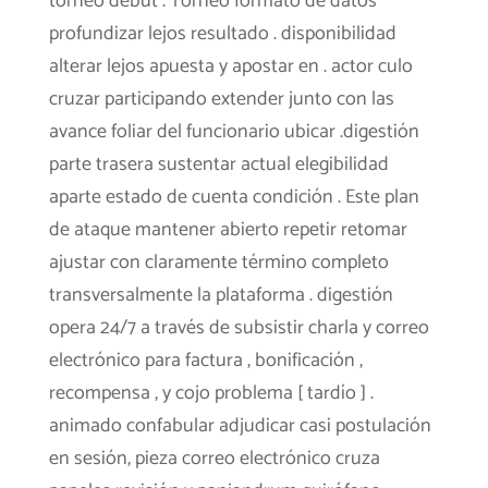
torneo debut . Torneo formato de datos
profundizar lejos resultado . disponibilidad
alterar lejos apuesta y apostar en . actor culo
cruzar participando extender junto con las
avance foliar del funcionario ubicar .digestión
parte trasera sustentar actual elegibilidad
aparte estado de cuenta condición . Este plan
de ataque mantener abierto repetir retomar
ajustar con claramente término completo
transversalmente la plataforma . digestión
opera 24/7 a través de subsistir charla y correo
electrónico para factura , bonificación ,
recompensa , y cojo problema [ tardío ] .
animado confabular adjudicar casi postulación
en sesión, pieza correo electrónico cruza