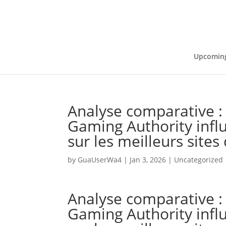
Upcoming
Analyse comparative :
Gaming Authority influ
sur les meilleurs sites
by
GuaUserWa4
|
Jan 3, 2026
|
Uncategorized
Analyse comparative :
Gaming Authority influ