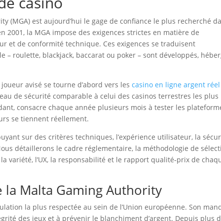
 de casino
ity (MGA) est aujourd’hui le gage de confiance le plus recherché d
 en 2001, la MGA impose des exigences strictes en matière de
eur et de conformité technique. Ces exigences se traduisent
le – roulette, blackjack, baccarat ou poker – sont développés, hébe
e joueur avisé se tourne d’abord vers les
casino en ligne argent réel
veau de sécurité comparable à celui des casinos terrestres les plus
dant, consacre chaque année plusieurs mois à tester les plateform
urs se tiennent réellement.
uyant sur des critères techniques, l’expérience utilisateur, la sécur
. Nous détaillerons le cadre réglementaire, la méthodologie de sélect
 variété, l’UX, la responsabilité et le rapport qualité‑prix de chaq
e la Malta Gaming Authority
égulation la plus respectée au sein de l’Union européenne. Son man
tégrité des jeux et à prévenir le blanchiment d’argent. Depuis plus 