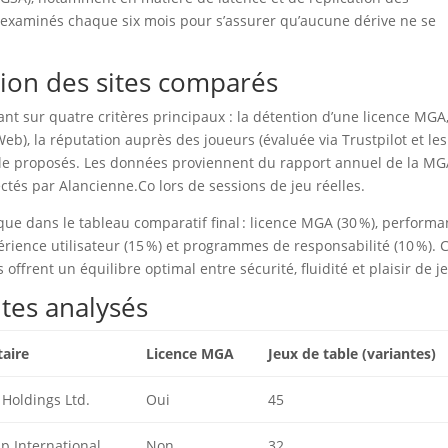
 réexaminés chaque six mois pour s’assurer qu’aucune dérive ne se
tion des sites comparés
nt sur quatre critères principaux : la détention d’une licence MGA,
b), la réputation auprès des joueurs (évaluée via Trustpilot et les
table proposés. Les données proviennent du rapport annuel de la MG
ctés par Alancienne.Co lors de sessions de jeu réelles.
ue dans le tableau comparatif final : licence MGA (30 %), perform
xpérience utilisateur (15 %) et programmes de responsabilité (10 %). 
offrent un équilibre optimal entre sécurité, fluidité et plaisir de j
ites analysés
taire
Licence MGA
Jeux de table (variantes)
Holdings Ltd.
Oui
45
p International
Non
32