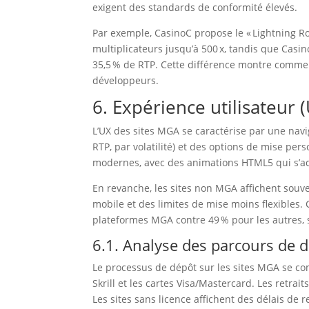
exigent des standards de conformité élevés.
Par exemple, CasinoC propose le « Lightning Ro
multiplicateurs jusqu’à 500 x, tandis que Casi
35,5 % de RTP. Cette différence montre comment
développeurs.
6. Expérience utilisateur
L’UX des sites MGA se caractérise par une navig
RTP, par volatilité) et des options de mise per
modernes, avec des animations HTML5 qui s’ad
En revanche, les sites non MGA affichent sou
mobile et des limites de mise moins flexibles. 
plateformes MGA contre 49 % pour les autres, 
6.1. Analyse des parcours de dé
Le processus de dépôt sur les sites MGA se co
Skrill et les cartes Visa/Mastercard. Les retrai
Les sites sans licence affichent des délais de r