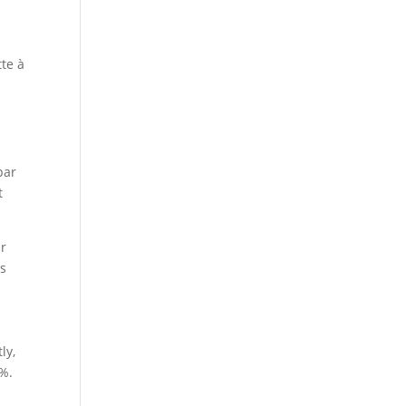
tte à
par
t
ur
es
ly,
 %.