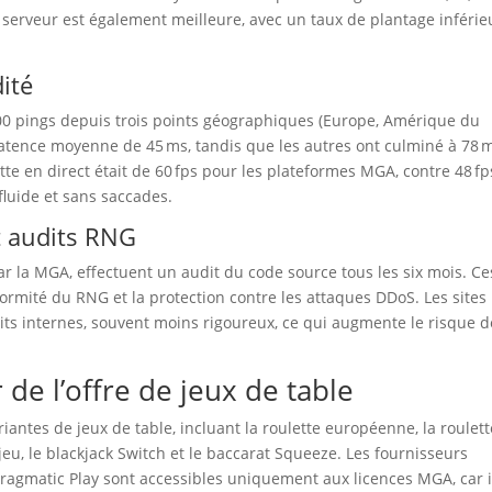
 du serveur est également meilleure, avec un taux de plantage inférie
dité
00 pings depuis trois points géographiques (Europe, Amérique du
latence moyenne de 45 ms, tandis que les autres ont culminé à 78 
te en direct était de 60 fps pour les plateformes MGA, contre 48 fp
fluide et sans saccades.
t audits RNG
ar la MGA, effectuent un audit du code source tous les six mois. Ce
formité du RNG et la protection contre les attaques DDoS. Les sites
ts internes, souvent moins rigoureux, ce qui augmente le risque d
 de l’offre de jeux de table
ntes de jeux de table, incluant la roulette européenne, la roulett
 jeu, le blackjack Switch et le baccarat Squeeze. Les fournisseurs
ragmatic Play sont accessibles uniquement aux licences MGA, car i