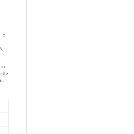
 le
A,
ance
Cette
eu.