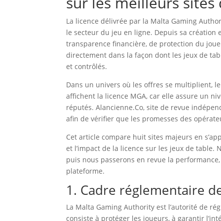
sur les meilleurs sites
La licence délivrée par la Malta Gaming Author
le secteur du jeu en ligne. Depuis sa création
transparence financière, de protection du jou
directement dans la façon dont les jeux de tab
et contrôlés.
Dans un univers où les offres se multiplient, l
affichent la licence MGA, car elle assure un ni
réputés. Alancienne.Co, site de revue indépen
afin de vérifier que les promesses des opérate
Cet article compare huit sites majeurs en s’app
et l’impact de la licence sur les jeux de table
puis nous passerons en revue la performance, la
plateforme.
1. Cadre réglementaire d
La Malta Gaming Authority est l’autorité de r
consiste à protéger les joueurs, à garantir l’in