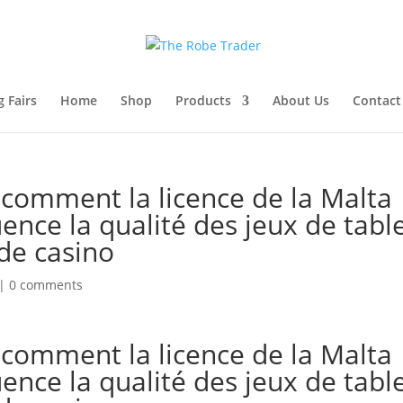
 Fairs
Home
Shop
Products
About Us
Contact
 comment la licence de la Malta
ence la qualité des jeux de tabl
 de casino
|
0 comments
 comment la licence de la Malta
ence la qualité des jeux de tabl