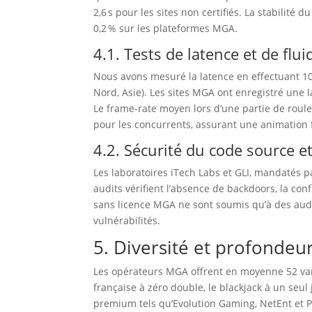
2,6 s pour les sites non certifiés. La stabilité
0,2 % sur les plateformes MGA.
4.1. Tests de latence et de flui
Nous avons mesuré la latence en effectuant 1
Nord, Asie). Les sites MGA ont enregistré une 
Le frame‑rate moyen lors d’une partie de roulet
pour les concurrents, assurant une animation 
4.2. Sécurité du code source e
Les laboratoires iTech Labs et GLI, mandatés p
audits vérifient l’absence de backdoors, la con
sans licence MGA ne sont soumis qu’à des audi
vulnérabilités.
5. Diversité et profondeur
Les opérateurs MGA offrent en moyenne 52 varia
française à zéro double, le blackjack à un seul
premium tels qu’Evolution Gaming, NetEnt et P