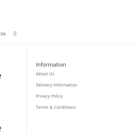
 Us
Information
e
About Us
Delivery Information
Privacy Policy
Terms & Conditions
e