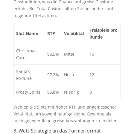
Gewinnlinien, was die Chance auf große Gewinne
erhöht. Bei Total Casino sollten Sie besonders auf
folgende Titel achten:
Freispiele pro
Slot‑Name
RTP
Volatilität
Runde
Christmas
96,5%
Mittel
10
Carol
Santa’s
97,2%
Hoch
12
Fortune
Frosty Spins
95,8%
Niedrig
8
Wählen Sie Slots mit hoher RTP und angemessener
Volatilität, um sowohl häufige kleine Gewinne als
auch gelegentliche große Auszahlungen zu erzielen.
3. Wett‑Strategie an das Turnierformat