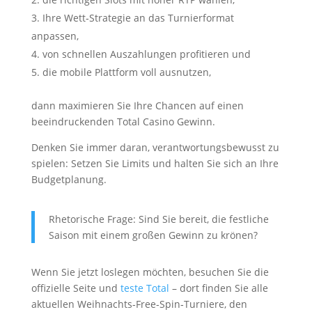
Ihre Wett‑Strategie an das Turnierformat
anpassen,
von schnellen Auszahlungen profitieren und
die mobile Plattform voll ausnutzen,
dann maximieren Sie Ihre Chancen auf einen
beeindruckenden Total Casino Gewinn.
Denken Sie immer daran, verantwortungsbewusst zu
spielen: Setzen Sie Limits und halten Sie sich an Ihre
Budgetplanung.
Rhetorische Frage: Sind Sie bereit, die festliche
Saison mit einem großen Gewinn zu krönen?
Wenn Sie jetzt loslegen möchten, besuchen Sie die
offizielle Seite und
teste Total
– dort finden Sie alle
aktuellen Weihnachts‑Free‑Spin‑Turniere, den