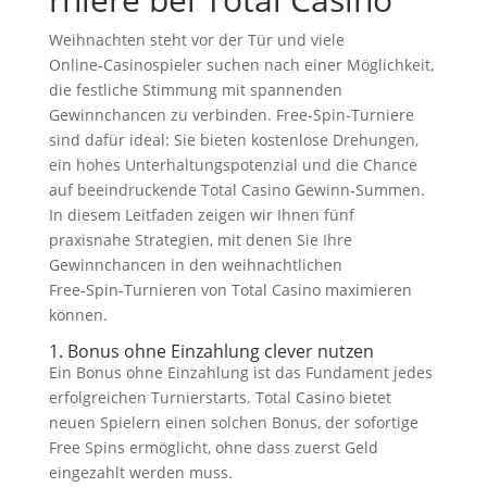
Weihnachten steht vor der Tür und viele
Online‑Casinospieler suchen nach einer Möglichkeit,
die festliche Stimmung mit spannenden
Gewinnchancen zu verbinden. Free‑Spin‑Turniere
sind dafür ideal: Sie bieten kostenlose Drehungen,
ein hohes Unterhaltungspotenzial und die Chance
auf beeindruckende Total Casino Gewinn‑Summen.
In diesem Leitfaden zeigen wir Ihnen fünf
praxisnahe Strategien, mit denen Sie Ihre
Gewinnchancen in den weihnachtlichen
Free‑Spin‑Turnieren von Total Casino maximieren
können.
1. Bonus ohne Einzahlung clever nutzen
Ein Bonus ohne Einzahlung ist das Fundament jedes
erfolgreichen Turnierstarts. Total Casino bietet
neuen Spielern einen solchen Bonus, der sofortige
Free Spins ermöglicht, ohne dass zuerst Geld
eingezahlt werden muss.