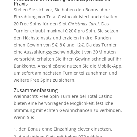
Praxis
Stellen Sie sich vor, Sie haben den Bonus ohne
Einzahlung von Total Casino aktiviert und erhalten
20 Free Spins für den Slot
Christmas Carol
. Das
Turnier erlaubt maximal 0,20 € pro Spin. Sie setzen
den Höchsteinsatz und erzielen in drei Runden
einen Gewinn von 5 €, 8 € und 12 €. Da das Turnier
eine Auszahlungsgeschwindigkeit von 30 Minuten
verspricht, erhalten Sie Ihren Gewinn schnell auf Ihr
Bankkonto. Anschließend nutzen Sie die Mobile‑App,
um sofort am nächsten Turnier teilzunehmen und
weitere Free Spins zu sichern.
Zusammenfassung
Weihnachts‑Free‑Spin‑Turniere bei Total Casino
bieten eine hervorragende Möglichkeit, festliche
Stimmung mit echten Gewinnchancen zu verbinden.
Wenn Sie:
den Bonus ohne Einzahlung clever einsetzen,
die richtigen Slots mit hoher RTP wählen,