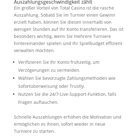
Auszahlungsgeschwindigkeit zählt
Ein großer Vorteil von Total Casino ist die rasche
Auszahlung. Sobald Sie im Turnier einen Gewinn
erzielt haben, können Sie diesen innerhalb von
wenigen Stunden auf Ihr Konto transferieren. Das ist
besonders wichtig, wenn Sie mehrere Turniere
hintereinander spielen und Ihr Spielbudget effizient
verwalten möchten.
Verifizieren Sie Ihr Konto frühzeitig, um
Verzögerungen zu vermeiden.
Wählen Sie bevorzugte Zahlungsmethoden wie
Sofortüberweisung oder Trustly.
Nutzen Sie die 24/7‑Live‑Support‑Funktion, falls
Fragen auftauchen.
Schnelle Auszahlungen erhöhen die Motivation und
ermöglichen es Ihnen, sofort wieder in neue
Turniere zu starten.