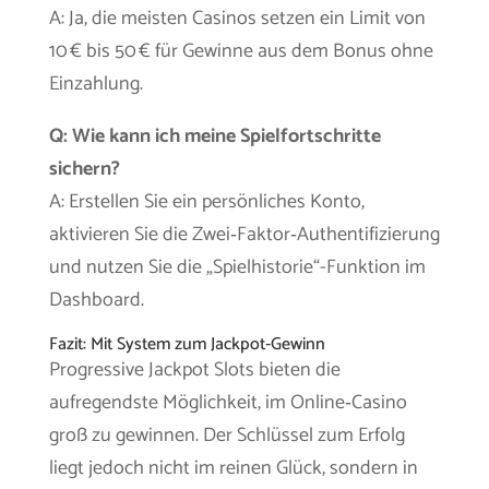
A: Ja, die meisten Casinos setzen ein Limit von
10 € bis 50 € für Gewinne aus dem Bonus ohne
Einzahlung.
Q: Wie kann ich meine Spielfortschritte
sichern?
A: Erstellen Sie ein persönliches Konto,
aktivieren Sie die Zwei‑Faktor‑Authentifizierung
und nutzen Sie die „Spielhistorie“-Funktion im
Dashboard.
Fazit: Mit System zum Jackpot‑Gewinn
Progressive Jackpot Slots bieten die
aufregendste Möglichkeit, im Online‑Casino
groß zu gewinnen. Der Schlüssel zum Erfolg
liegt jedoch nicht im reinen Glück, sondern in