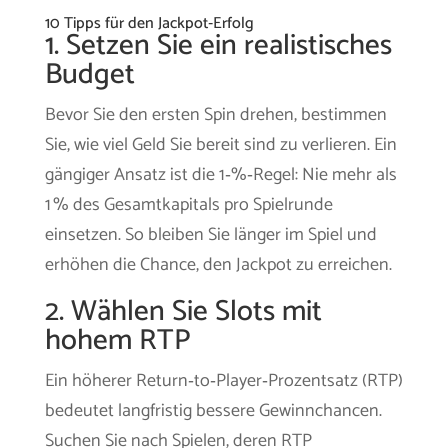
10 Tipps für den Jackpot‑Erfolg
1. Setzen Sie ein realistisches
Budget
Bevor Sie den ersten Spin drehen, bestimmen
Sie, wie viel Geld Sie bereit sind zu verlieren. Ein
gängiger Ansatz ist die 1‑%‑Regel: Nie mehr als
1 % des Gesamtkapitals pro Spielrunde
einsetzen. So bleiben Sie länger im Spiel und
erhöhen die Chance, den Jackpot zu erreichen.
2. Wählen Sie Slots mit
hohem RTP
Ein höherer Return‑to‑Player‑Prozentsatz (RTP)
bedeutet langfristig bessere Gewinnchancen.
Suchen Sie nach Spielen, deren RTP