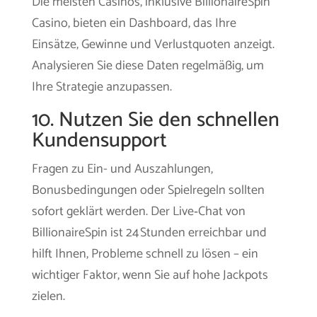
Die meisten Casinos, inklusive BillionaireSpin
Casino, bieten ein Dashboard, das Ihre
Einsätze, Gewinne und Verlustquoten anzeigt.
Analysieren Sie diese Daten regelmäßig, um
Ihre Strategie anzupassen.
10. Nutzen Sie den schnellen
Kundensupport
Fragen zu Ein- und Auszahlungen,
Bonusbedingungen oder Spielregeln sollten
sofort geklärt werden. Der Live‑Chat von
BillionaireSpin ist 24 Stunden erreichbar und
hilft Ihnen, Probleme schnell zu lösen – ein
wichtiger Faktor, wenn Sie auf hohe Jackpots
zielen.