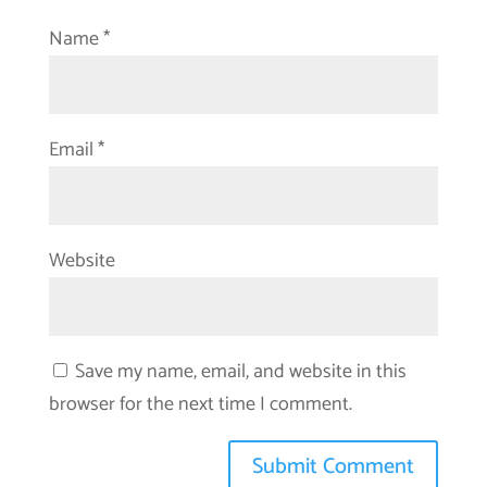
Name
*
Email
*
Website
Save my name, email, and website in this
browser for the next time I comment.