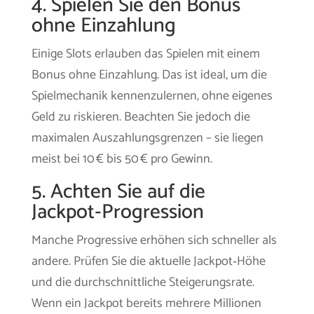
4. Spielen Sie den Bonus
ohne Einzahlung
Einige Slots erlauben das Spielen mit einem
Bonus ohne Einzahlung. Das ist ideal, um die
Spielmechanik kennenzulernen, ohne eigenes
Geld zu riskieren. Beachten Sie jedoch die
maximalen Auszahlungsgrenzen – sie liegen
meist bei 10 € bis 50 € pro Gewinn.
5. Achten Sie auf die
Jackpot‑Progression
Manche Progressive erhöhen sich schneller als
andere. Prüfen Sie die aktuelle Jackpot‑Höhe
und die durchschnittliche Steigerungsrate.
Wenn ein Jackpot bereits mehrere Millionen