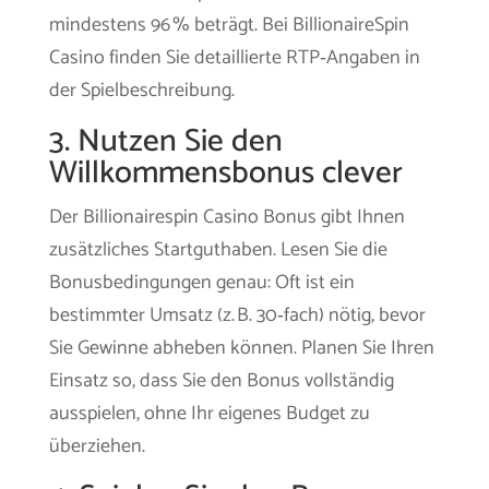
mindestens 96 % beträgt. Bei BillionaireSpin
Casino finden Sie detaillierte RTP‑Angaben in
der Spielbeschreibung.
3. Nutzen Sie den
Willkommensbonus clever
Der Billionairespin Casino Bonus gibt Ihnen
zusätzliches Startguthaben. Lesen Sie die
Bonusbedingungen genau: Oft ist ein
bestimmter Umsatz (z. B. 30‑fach) nötig, bevor
Sie Gewinne abheben können. Planen Sie Ihren
Einsatz so, dass Sie den Bonus vollständig
ausspielen, ohne Ihr eigenes Budget zu
überziehen.