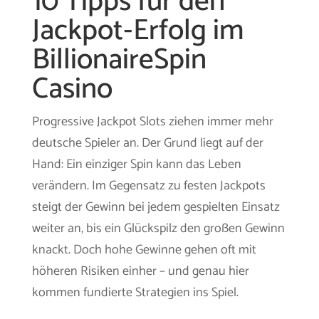
10 Tipps für den
Jackpot‑Erfolg im
BillionaireSpin
Casino
Progressive Jackpot Slots ziehen immer mehr
deutsche Spieler an. Der Grund liegt auf der
Hand: Ein einziger Spin kann das Leben
verändern. Im Gegensatz zu festen Jackpots
steigt der Gewinn bei jedem gespielten Einsatz
weiter an, bis ein Glückspilz den großen Gewinn
knackt. Doch hohe Gewinne gehen oft mit
höheren Risiken einher – und genau hier
kommen fundierte Strategien ins Spiel.