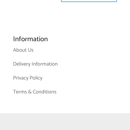
Information
About Us
Delivery Information
Privacy Policy
Terms & Conditions