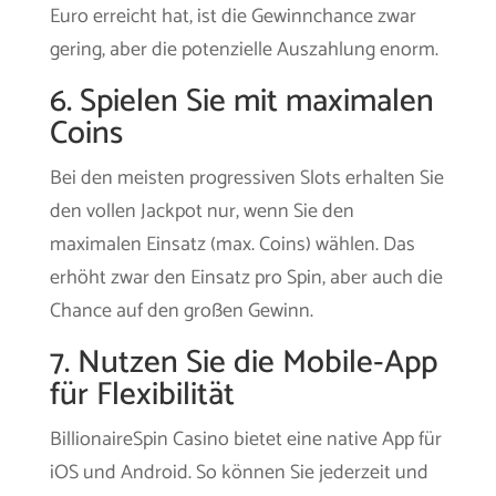
Euro erreicht hat, ist die Gewinnchance zwar
gering, aber die potenzielle Auszahlung enorm.
6. Spielen Sie mit maximalen
Coins
Bei den meisten progressiven Slots erhalten Sie
den vollen Jackpot nur, wenn Sie den
maximalen Einsatz (max. Coins) wählen. Das
erhöht zwar den Einsatz pro Spin, aber auch die
Chance auf den großen Gewinn.
7. Nutzen Sie die Mobile‑App
für Flexibilität
BillionaireSpin Casino bietet eine native App für
iOS und Android. So können Sie jederzeit und